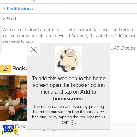
Rediffusions
Staff
Antoine est cloué au lit et se croit mourant. Jalouses de Frédéric
qui se trouvent déjà au chevet d'Antoine, "les abeilles" décident
de venir le voir...
Résumé presse : AB Groupe
Rock à la ruche
27
To add this web app to the home
screen open the browser option
menu and tap on
Add to
homescreen
.
The menu can be accessed by pressing
the menu hardware button if your device
has one, or by tapping the top right menu
icon
.
ère
1
diffusion
04/02/1993
(TF1)
(France)