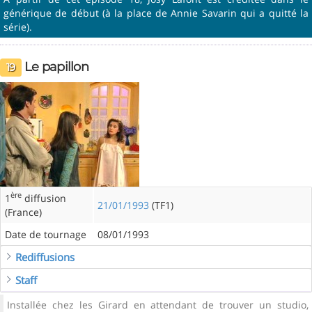
générique de début (à la place de Annie Savarin qui a quitté la
série).
Le papillon
19
ère
1
diffusion
21/01/1993
(TF1)
(France)
Date de tournage
08/01/1993
Rediffusions
Staff
Installée chez les Girard en attendant de trouver un studio,