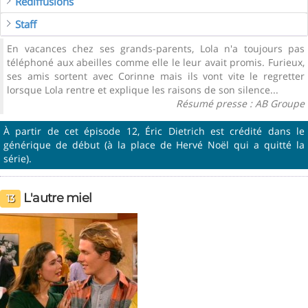
Rediffusions
Staff
En vacances chez ses grands-parents, Lola n'a toujours pas
téléphoné aux abeilles comme elle le leur avait promis. Furieux,
ses amis sortent avec Corinne mais ils vont vite le regretter
lorsque Lola rentre et explique les raisons de son silence...
Résumé presse : AB Groupe
À partir de cet épisode 12, Éric Dietrich est crédité dans le
générique de début (à la place de Hervé Noël qui a quitté la
série).
L'autre miel
13