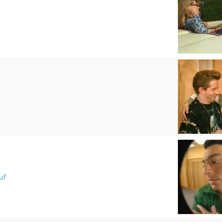
Follement
Alibis
uf
L'œil de bœuf