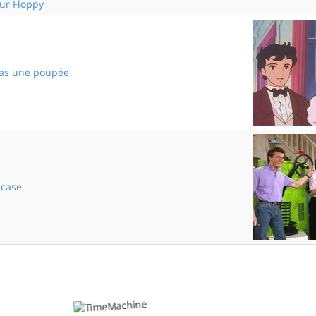
ur Floppy
pas une poupée
Meg n'est pas une poupée
ccase
La bonne occase