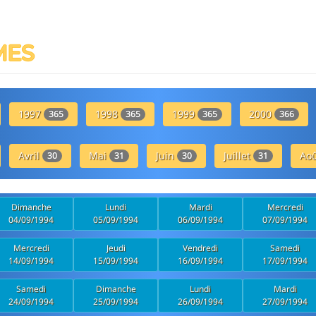
MES
1997
1998
1999
2000
365
365
365
366
Avril
Mai
Juin
Juillet
Ao
30
31
30
31
Dimanche
Lundi
Mardi
Mercredi
04/09/1994
05/09/1994
06/09/1994
07/09/1994
Mercredi
Jeudi
Vendredi
Samedi
14/09/1994
15/09/1994
16/09/1994
17/09/1994
Samedi
Dimanche
Lundi
Mardi
24/09/1994
25/09/1994
26/09/1994
27/09/1994