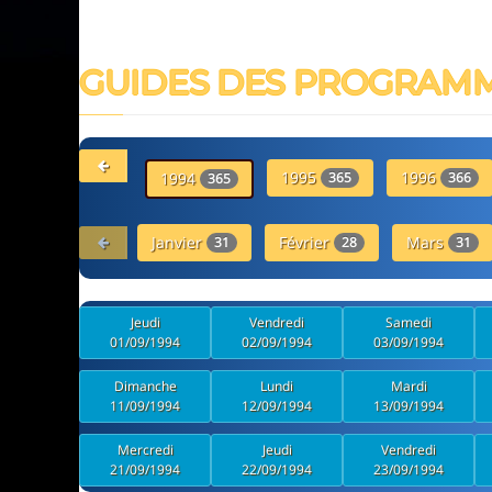
GUIDES DES PROGRAM
1995
1996
1994
365
366
365
Janvier
Février
Mars
31
28
31
Jeudi
Vendredi
Samedi
01/09/1994
02/09/1994
03/09/1994
Dimanche
Lundi
Mardi
11/09/1994
12/09/1994
13/09/1994
Mercredi
Jeudi
Vendredi
21/09/1994
22/09/1994
23/09/1994