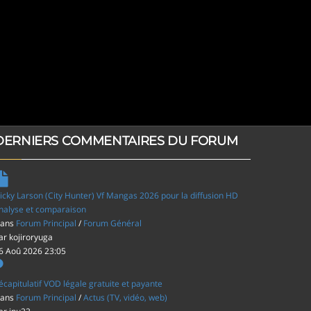
DERNIERS COMMENTAIRES DU FORUM
icky Larson (City Hunter) Vf Mangas 2026 pour la diffusion HD
nalyse et comparaison
ans
Forum Principal
/
Forum Général
ar
kojiroryuga
6 Aoû 2026 23:05
écapitulatif VOD légale gratuite et payante
ans
Forum Principal
/
Actus (TV, vidéo, web)