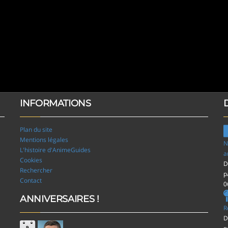
INFORMATIONS
Plan du site
Mentions légales
N
L'histoire d'AnimeGuides
a
Cookies
D
Rechercher
p
Contact
0
ANNIVERSAIRES !
R
D
9