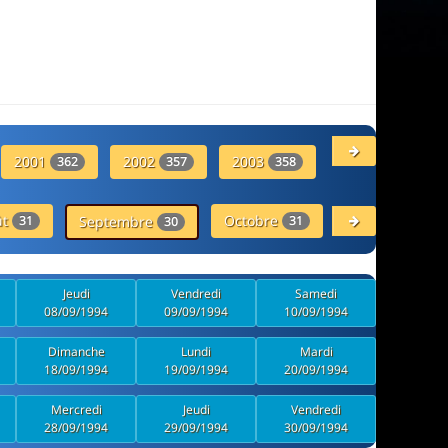
2001
2002
2003
2004
362
357
358
366
ût
Octobre
Novembre
31
Septembre
31
30
30
Jeudi
Vendredi
Samedi
08/09/1994
09/09/1994
10/09/1994
Dimanche
Lundi
Mardi
18/09/1994
19/09/1994
20/09/1994
Mercredi
Jeudi
Vendredi
28/09/1994
29/09/1994
30/09/1994