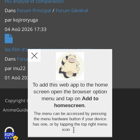
HD analyse et comparaison
Dans
Forum Principal
/
Forum Général
par
kojiroryuga
04 Aoû 2026 17:33
les film d'animations Japonais au cinéma
Dans
Forum Principal
/
Actus (TV, vidéo, web)
par
inu22
01 Aoû 2026 20:56
To add this web app to the home
screen open the browser option
Facebook
menu and tap on
Add to
Copyright ©
homescreen
.
Youtube
AnimeGuides
The menu can be accessed by pressing
Twitter
the menu hardware button if your device
has one, or by tapping the top right menu
icon
.
Instagram