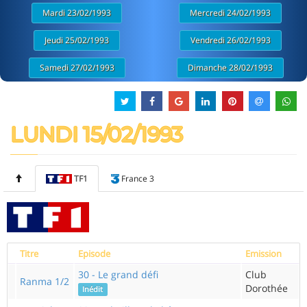
Mardi 23/02/1993
Mercredi 24/02/1993
Jeudi 25/02/1993
Vendredi 26/02/1993
Samedi 27/02/1993
Dimanche 28/02/1993
LUNDI 15/02/1993
TF1
France 3
Titre
Episode
Emission
30 - Le grand défi
Club
Ranma 1/2
Dorothée
Inédit