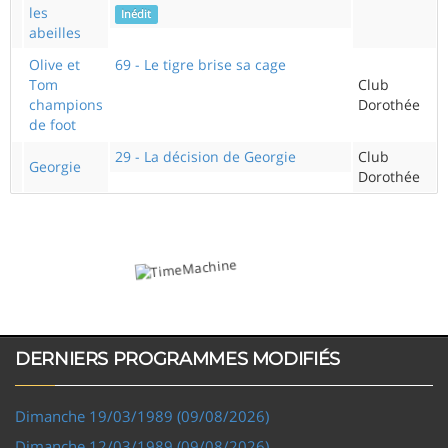
les
Inédit
abeilles
Olive et
69 - Le tigre brise sa cage
Tom
Club
champions
Dorothée
de foot
29 - La décision de Georgie
Club
Georgie
Dorothée
DERNIERS PROGRAMMES MODIFIÉS
Dimanche 19/03/1989 (09/08/2026)
Dimanche 12/03/1989 (09/08/2026)