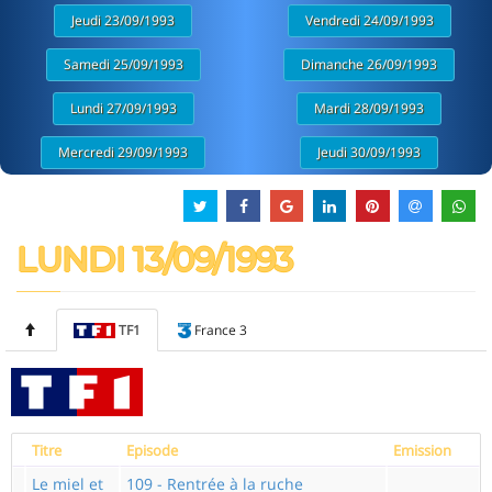
Jeudi 23/09/1993
Vendredi 24/09/1993
Samedi 25/09/1993
Dimanche 26/09/1993
Lundi 27/09/1993
Mardi 28/09/1993
Mercredi 29/09/1993
Jeudi 30/09/1993
LUNDI 13/09/1993
TF1
France 3
Titre
Episode
Emission
Le miel et
109 - Rentrée à la ruche