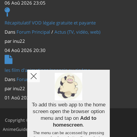
06 Aoû 2026 23:05
Récapitulatif VOD légale gratuite et payante
Dans
Forum Principal
/
Actus (TV, vidéo, web)
par
inu22
04 Aoû 2026 20:30
les film d'animations Japonais au cinéma
Dans
Forum Principal
/
Actus (TV, vidéo, web)
par
inu22
01 Aoû 2026 20:56
To add this web app to the home
screen open the browser option
Facebook
menu and tap on
Add to
Copyright ©
homescreen
.
Youtube
AnimeGuides
The menu can be accessed by pressing