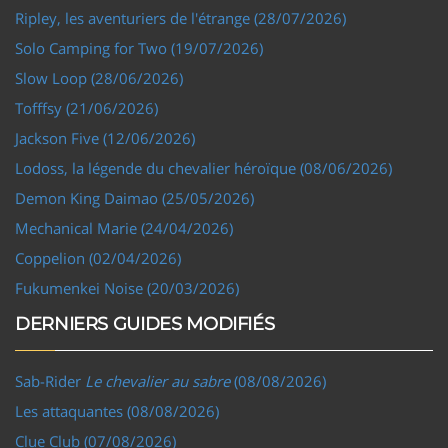
Ripley, les aventuriers de l'étrange (28/07/2026)
Solo Camping for Two (19/07/2026)
Slow Loop (28/06/2026)
Tofffsy (21/06/2026)
Jackson Five (12/06/2026)
Lodoss, la légende du chevalier héroïque (08/06/2026)
Demon King Daimao (25/05/2026)
Mechanical Marie (24/04/2026)
Coppelion (02/04/2026)
Fukumenkei Noise (20/03/2026)
DERNIERS GUIDES MODIFIÉS
Sab-Rider
Le chevalier au sabre
(08/08/2026)
Les attaquantes (08/08/2026)
Clue Club (07/08/2026)