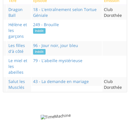
Titre
Episode
Emission
Dragon
18 - L'entraînement selon Tortue
Club
Ball
Géniale
Dorothée
Hélène et
249 - Brouille
les
Inédit
garçons
Les filles
96 - Jour noir, jour bleu
d'à côté
Inédit
Le miel et
79 - L'abeille mystérieuse
les
abeilles
Salut les
43 - La demande en mariage
Club
Musclés
Dorothée