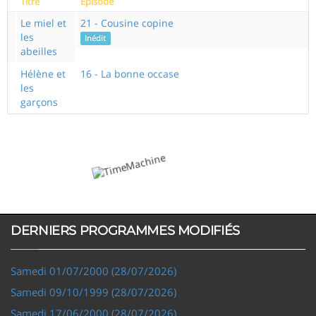
Titre
Episode
Le miel et
21 - Cousine copine
les
Inédit
abeilles
Hélène et
16 - La bonne occase
les
garçons
DERNIERS PROGRAMMES MODIFIÉS
Samedi 01/07/2000 (28/07/2026)
Samedi 09/10/1999 (28/07/2026)
Samedi 17/06/2000 (28/07/2026)