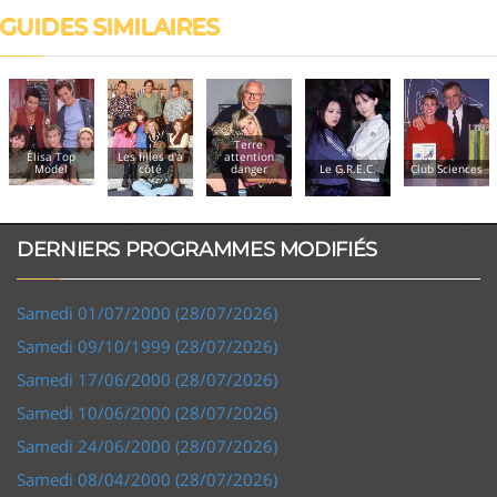
GUIDES SIMILAIRES
Terre
Dorothée et le
Les filles d'à
attention
trésor des
côté
danger
Le G.R.E.C.
Club Sciences
Caraïbes
DERNIERS PROGRAMMES MODIFIÉS
Samedi 01/07/2000 (28/07/2026)
Samedi 09/10/1999 (28/07/2026)
Samedi 17/06/2000 (28/07/2026)
Samedi 10/06/2000 (28/07/2026)
Samedi 24/06/2000 (28/07/2026)
Samedi 08/04/2000 (28/07/2026)