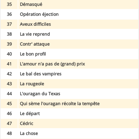
35
Démasqué
36
Opération éjection
37
Aveux difficiles
38
La vie reprend
39
Contr' attaque
40
Le bon profil
41
L'amour n'a pas de (grand) prix
42
Le bal des vampires
43
La rougeole
44
L'ouragan du Texas
45
Qui sème l'ouragan récolte la tempête
46
Le départ
47
Cédric
48
La chose