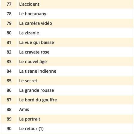
77
L'accident
78
Le hootanany
79
La caméra vidéo
80
La zizanie
81
La vue qui baisse
82
La cravate rose
83
Le nouvel âge
84
La tisane indienne
85
Le secret
86
La grande rousse
87
Le bord du gouffre
88
Amis
89
Le portrait
90
Le retour (1)