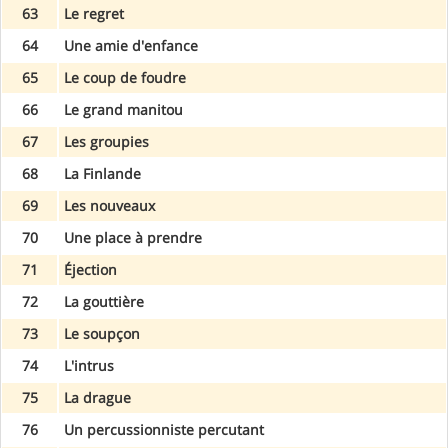
63
Le regret
64
Une amie d'enfance
65
Le coup de foudre
66
Le grand manitou
67
Les groupies
68
La Finlande
69
Les nouveaux
70
Une place à prendre
71
Éjection
72
La gouttière
73
Le soupçon
74
L'intrus
75
La drague
76
Un percussionniste percutant