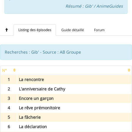
Résumé : Gib' / AnimeGuides
Listing des épisodes
Guide détaillé
Forum
Recherches : Gib' - Source : AB Groupe
N°
1
La rencontre
2
L'anniversaire de Cathy
3
Encore un garçon
4
Le rêve prémonitoire
5
La fâcherie
6
La déclaration