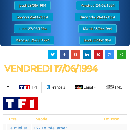
Jeudi 23/06/1994
Vendredi 24/06/1994
Samedi 25/06/1994
Dimanche 26/06/1994
Lundi 27/06/1994
Mardi 28/06/1994
Mercredi 29/06/1994
Jeudi 30/06/1994
VENDREDI 17/06/1994
TF1
France 3
Canal +
TMC
Titre
Episode
Emission
Le miel et
16 - Le miel amer