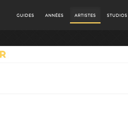
GUIDES
ANNÉES
ARTISTES
STUDIOS
R