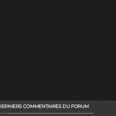
DERNIERS COMMENTAIRES DU FORUM