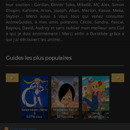
leur soutien : Gordan, Olivier Soko, Mike68, MC Alex, Simon
Chopin, Kahlone, Arion, Joseph, Aban, Merton, Kasue, Meka,
Skysier... Merci aussi à vous tous qui venez consulter
AnimeGuides, à mes amis poitevins Cécile, Sandra, Pascal,
Bayouu, David, Audrey et sans oublier mon meilleur ami Cïol
à qui je dois énormément ! Merci enfin à Dorothée grâce à
qui j'ai découvert les
anime
...
Guides les plus populaires
L'école des
Nicky Larson
Candy
champions
Dragon Ball Z
(Série 1)
Détective
288 clics
47143 clics
46760 clics
45670 clics
45335 c
Fil de cette page