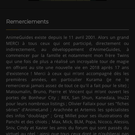
Remerciements
AnimeGuides existe depuis le 11 avril 2001. Alors un grand
MERCI à tous ceux qui ont participé, directement ou
indirectement, au développement d'AnimeGuides, à
commencer par la famille et notamment mon frère Twins
qui une fois de plus a réalisé un incroyable tour de magie
en offrant au site une nouvelle vie en 2018 après 17 ans
d'existence ! Merci à ceux qui m'ont accompagné dès les
premières années, en particulier Kurama (je ne le
remercierai jamais assez de tout ce qu'il a fait pour le site) ;
Matoumalin, Bruno, Pierre et Vincent qui m'ont ouvert les
portes de Bonheur City ; REX, San Shun, Kanedaia, Inu22
pour leurs nombreux listings ; Olivier Fallaix pour ses "fiches
séries" d'AnimeLand ; Arachnée et Artemis les spécialistes
des infos "doublage" ; Greg Millet pour ses illustrations de
Panchi et des chiots ; Max, Mick, BLM, Popa, Nicoco, Alessio,
Sniv, Cindy et Xavier les amis du forum qui sont passés du
virtuel au réel ; ainsi que tous ceux dont je n'oublierai pas