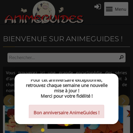
Panneau de gestion des cookies
Menu
BIENVENUE SUR ANIMEGUIDES !
25 ans
d'AnimeGuides !
Pour cet anniversaire exceptionnel,
Vous trouverez ici une grande encyclopédie des séries
retrouvez chaque semaine une nouvelle
mise à jour !
d'animation, avec
1148 Guides de séries
comprenant à
Merci pour votre fidélité !
chaque fois les titres des épisodes, des images et de
nombreuses infos !
Bon anniversaire AnimeGuides !