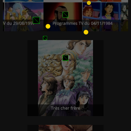
/08/1997
Programmes TV du 04/11/1984
Program
Très cher frère