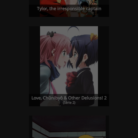
Tylor, the irresponsible captain
Love, Chûnibyô & Other Delusions! 2
(Série 2)