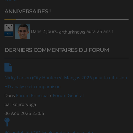
ANNIVERSAIRES !
9
Dans 2 jours,
aura 25 ans !
arthurknows
Aoû
DERNIERS COMMENTAIRES DU FORUM
Nicky Larson (City Hunter) Vf Mangas 2026 pour la diffusion
HD analyse et comparaison
Dans
Forum Principal
/
Forum Général
par
kojiroryuga
06 Aoû 2026 23:05
Récapitulatif VOD légale gratuite et payante