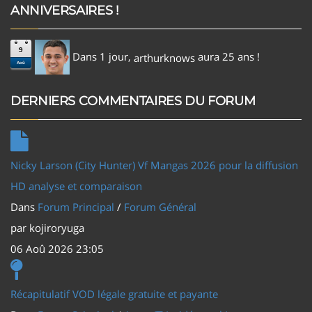
ANNIVERSAIRES !
9
Dans 1 jour,
aura 25 ans !
arthurknows
Aoû
DERNIERS COMMENTAIRES DU FORUM
Nicky Larson (City Hunter) Vf Mangas 2026 pour la diffusion
HD analyse et comparaison
Dans
Forum Principal
/
Forum Général
par
kojiroryuga
06 Aoû 2026 23:05
Récapitulatif VOD légale gratuite et payante