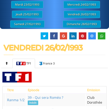
Mardi 23/02/1993
Mercredi 24/02/1993
Jeudi 25/02/1993
Vendredi 26/02/1993
Samedi 27/02/1993
Dimanche 28/02/1993
VENDREDI 26/02/1993
TF1
France 3
Titre
Episode
Emission
39 - Qui sera Roméo ?
Club
Ranma 1/2
Dorothée
Inédit