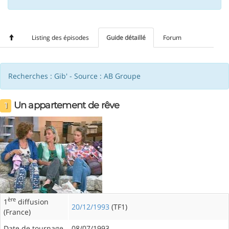
Listing des épisodes
Guide détaillé
Forum
Recherches : Gib' - Source : AB Groupe
Un appartement de rêve
1
ère
1
diffusion
20/12/1993
(TF1)
(France)
Date de tournage
08/07/1993