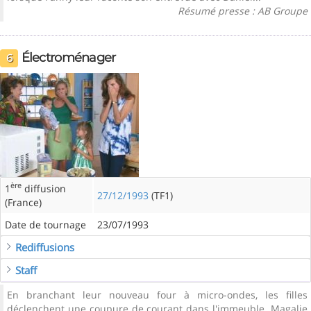
Résumé presse : AB Groupe
Électroménager
6
ère
1
diffusion
27/12/1993
(TF1)
(France)
Date de tournage
23/07/1993
Rediffusions
Staff
En branchant leur nouveau four à micro-ondes, les filles
déclenchent une coupure de courant dans l'immeuble. Magalie