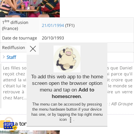
ère
1
diffusion
21/01/1994
(TF1)
(France)
Date de tournage
20/10/1993
Rediffusion
26/05/1994
(TF1)
Staff
Les filles sont furieuses du va et vient de jolies filles que Daniel
reçoit chez lui pour son travail. Marc aussi, mais lui parce qu'il
To add this web app to the home
attend la visite de son cousin, Olivier, à qui il a fait croire que
screen open the browser option
c'était lui le photographe propriétaire du loft... Tout le monde se
menu and tap on
Add to
retrouve à la cafète et Olivier invite les filles à boire un verre
homescreen
.
chez Marc...
Résumé presse : AB Groupe
The menu can be accessed by pressing
the menu hardware button if your device
has one, or by tapping the top right menu
icon
.
La tombola
26