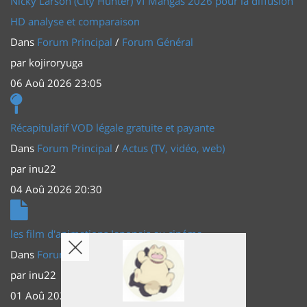
Nicky Larson (City Hunter) Vf Mangas 2026 pour la diffusion
HD analyse et comparaison
Dans
Forum Principal
/
Forum Général
par
kojiroryuga
06 Aoû 2026 23:05
Récapitulatif VOD légale gratuite et payante
Dans
Forum Principal
/
Actus (TV, vidéo, web)
par
inu22
04 Aoû 2026 20:30
les film d'animations Japonais au cinéma
Dans
Forum Principal
/
Actus (TV, vidéo, web)
par
inu22
01 Aoû 2026 20:56