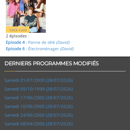
1993-1995
2 épisodes
:
Episode 4
: Panne de télé
(David)
Episode 6
: Électroménager
(David)
DERNIERS PROGRAMMES MODIFIÉS
Samedi 01/07/2000 (28/07/2026)
Samedi 09/10/1999 (28/07/2026)
Samedi 17/06/2000 (28/07/2026)
Samedi 10/06/2000 (28/07/2026)
Samedi 24/06/2000 (28/07/2026)
Samedi 08/04/2000 (28/07/2026)