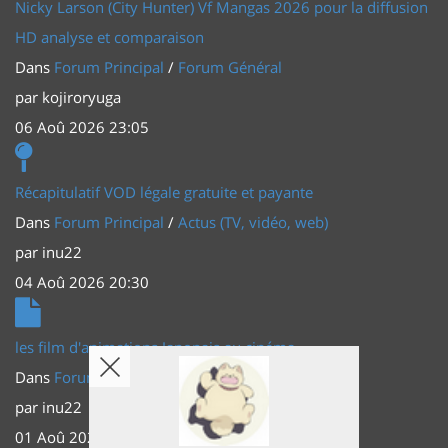
Nicky Larson (City Hunter) Vf Mangas 2026 pour la diffusion
HD analyse et comparaison
Dans
Forum Principal
/
Forum Général
par
kojiroryuga
06 Aoû 2026 23:05
Récapitulatif VOD légale gratuite et payante
Dans
Forum Principal
/
Actus (TV, vidéo, web)
par
inu22
04 Aoû 2026 20:30
les film d'animations Japonais au cinéma
Dans
Forum Principal
/
Actus (TV, vidéo, web)
par
inu22
01 Aoû 2026 20:56