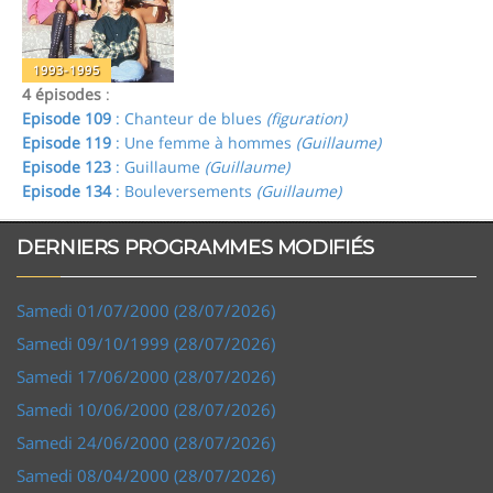
1993-1995
4 épisodes
:
Episode 109
: Chanteur de blues
(figuration)
Episode 119
: Une femme à hommes
(Guillaume)
Episode 123
: Guillaume
(Guillaume)
Episode 134
: Bouleversements
(Guillaume)
DERNIERS PROGRAMMES MODIFIÉS
Samedi 01/07/2000 (28/07/2026)
Samedi 09/10/1999 (28/07/2026)
Samedi 17/06/2000 (28/07/2026)
Samedi 10/06/2000 (28/07/2026)
Samedi 24/06/2000 (28/07/2026)
Samedi 08/04/2000 (28/07/2026)