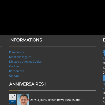
INFORMATIONS
Plan du site
Mentions légales
R
L'histoire d'AnimeGuides
D
Cookies
p
Rechercher
0
Contact
ANNIVERSAIRES !
N
a
D
p
9
Dans 3 jours,
aura 25 ans !
arthurknows
0
Aoû