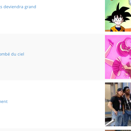
nks deviendra grand
Petit Trunks deviendra grand
tombé du ciel
Un enfant tombé du ciel
ment
Détournement