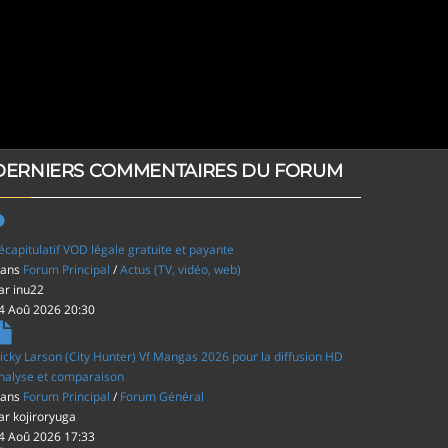
DERNIERS COMMENTAIRES DU FORUM
écapitulatif VOD légale gratuite et payante
ans
Forum Principal
/
Actus (TV, vidéo, web)
ar
inu22
4 Aoû 2026 20:30
icky Larson (City Hunter) Vf Mangas 2026 pour la diffusion HD
nalyse et comparaison
ans
Forum Principal
/
Forum Général
ar
kojiroryuga
4 Aoû 2026 17:33