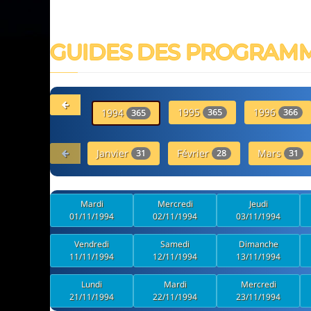
GUIDES DES PROGRAM
1995
1996
1994
365
366
365
Janvier
Février
Mars
31
28
31
Mardi
Mercredi
Jeudi
01/11/1994
02/11/1994
03/11/1994
Vendredi
Samedi
Dimanche
11/11/1994
12/11/1994
13/11/1994
Lundi
Mardi
Mercredi
21/11/1994
22/11/1994
23/11/1994