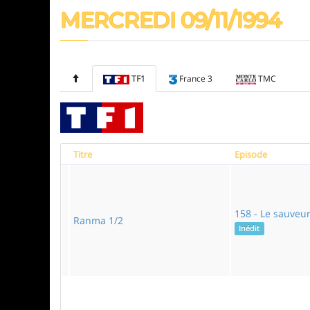
MERCREDI 09/11/1994
TF1
France 3
TMC
Titre
Episode
158 - Le sauveu
Ranma 1/2
Inédit