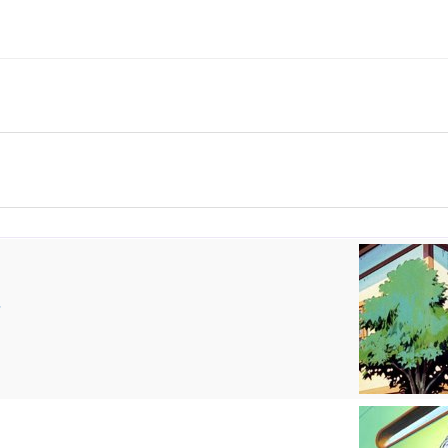
r
Le sauveur