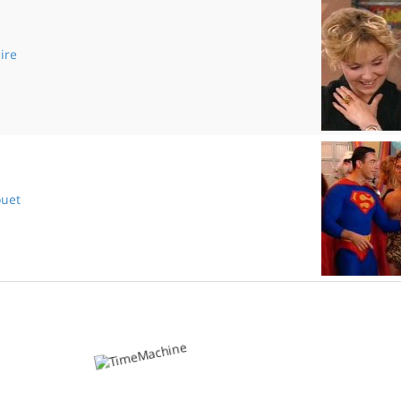
ire
Spectaculaire
ouet
Coup de fouet