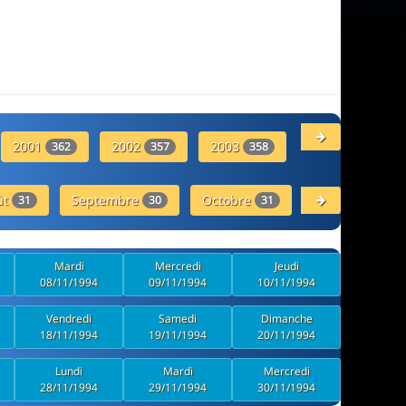
2001
2002
2003
2004
362
357
358
366
ût
Septembre
Octobre
31
30
31
Novembre
30
Mardi
Mercredi
Jeudi
08/11/1994
09/11/1994
10/11/1994
Vendredi
Samedi
Dimanche
18/11/1994
19/11/1994
20/11/1994
Lundi
Mardi
Mercredi
28/11/1994
29/11/1994
30/11/1994