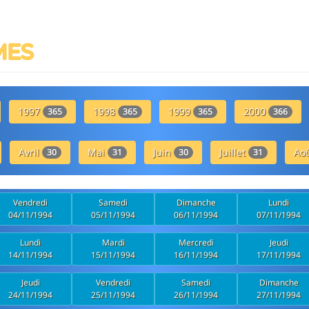
MES
1997
1998
1999
2000
365
365
365
366
Avril
Mai
Juin
Juillet
Ao
30
31
30
31
Vendredi
Samedi
Dimanche
Lundi
04/11/1994
05/11/1994
06/11/1994
07/11/1994
Lundi
Mardi
Mercredi
Jeudi
14/11/1994
15/11/1994
16/11/1994
17/11/1994
Jeudi
Vendredi
Samedi
Dimanche
24/11/1994
25/11/1994
26/11/1994
27/11/1994