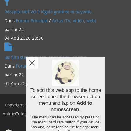
Récapitulatif VOD légale gratuite et payante
Dans
Forum Principal
/
Actus (TV, vidéo, web)
par
inu22
04 Aoû 2026 20:30
les film d'animations Japonais au cinéma
Dans
Forum Principal
/
Actus (TV, vidéo, web)
par
inu22
01 Aoû 2026 20:56
To add this web app to the home
screen open the browser option
Facebook
menu and tap on
Add to
Copyright ©
homescreen
.
Youtube
AnimeGuides
The menu can be accessed by pressing
Twitter
the menu hardware button if your device
has one, or by tapping the top right menu