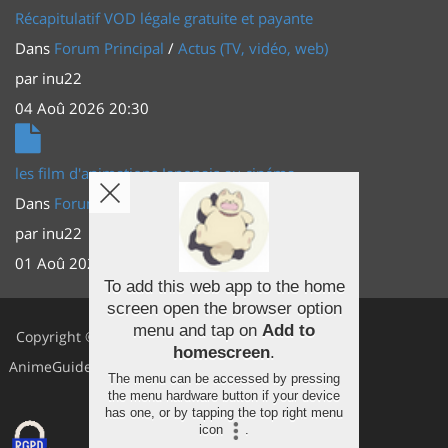
Récapitulatif VOD légale gratuite et payante
Dans
Forum Principal
/
Actus (TV, vidéo, web)
par
inu22
04 Aoû 2026 20:30
les film d'animations Japonais au cinéma
Dans
Forum Principal
/
Actus (TV, vidéo, web)
par
inu22
01 Aoû 2026 20:56
To add this web app to the home
screen open the browser option
Facebook
menu and tap on
Add to
Copyright ©
homescreen
.
Youtube
AnimeGuides
The menu can be accessed by pressing
Twitter
the menu hardware button if your device
has one, or by tapping the top right menu
icon
.
Instagram