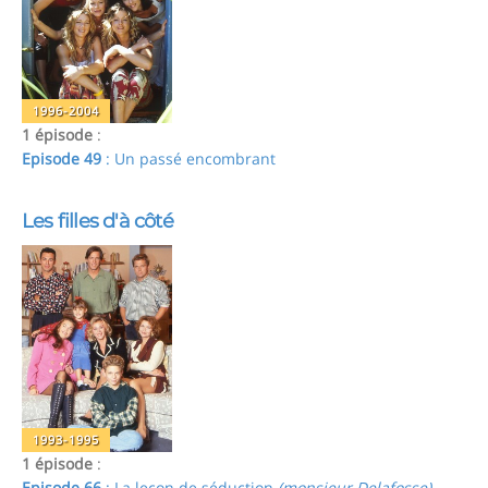
1996-2004
1 épisode
:
Episode 49
: Un passé encombrant
Les filles d'à côté
1993-1995
1 épisode
:
Episode 66
: La leçon de séduction
(monsieur Delafosse)