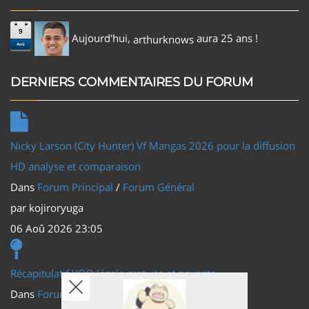
9
Aujourd'hui,
aura 25 ans !
arthurknows
Aoû
DERNIERS COMMENTAIRES DU FORUM
Nicky Larson (City Hunter) Vf Mangas 2026 pour la diffusion
HD analyse et comparaison
Dans
Forum Principal
/
Forum Général
par
kojiroryuga
06 Aoû 2026 23:05
Récapitulatif VOD légale gratuite et payante
Dans
Forum Principal
/
Actus (TV, vidéo, web)