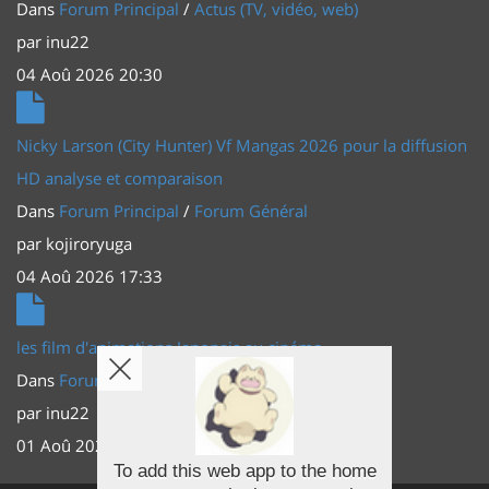
Dans
Forum Principal
/
Actus (TV, vidéo, web)
par
inu22
04 Aoû 2026 20:30
Nicky Larson (City Hunter) Vf Mangas 2026 pour la diffusion
HD analyse et comparaison
Dans
Forum Principal
/
Forum Général
par
kojiroryuga
04 Aoû 2026 17:33
les film d'animations Japonais au cinéma
Dans
Forum Principal
/
Actus (TV, vidéo, web)
par
inu22
01 Aoû 2026 20:56
To add this web app to the home