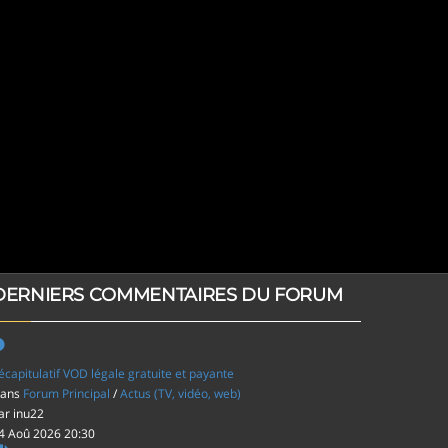
DERNIERS COMMENTAIRES DU FORUM
écapitulatif VOD légale gratuite et payante
ans
Forum Principal
/
Actus (TV, vidéo, web)
ar
inu22
4 Aoû 2026 20:30