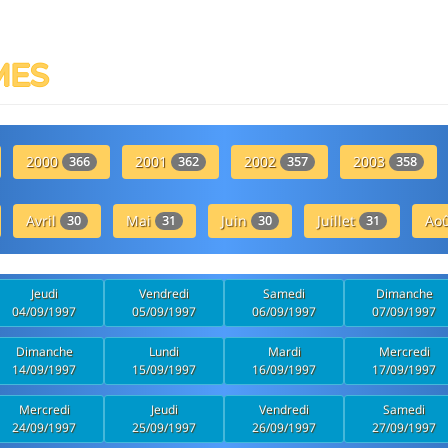
MES
2000
2001
2002
2003
366
362
357
358
Avril
Mai
Juin
Juillet
Ao
30
31
30
31
Jeudi
Vendredi
Samedi
Dimanche
04/09/1997
05/09/1997
06/09/1997
07/09/1997
Dimanche
Lundi
Mardi
Mercredi
14/09/1997
15/09/1997
16/09/1997
17/09/1997
Mercredi
Jeudi
Vendredi
Samedi
24/09/1997
25/09/1997
26/09/1997
27/09/1997