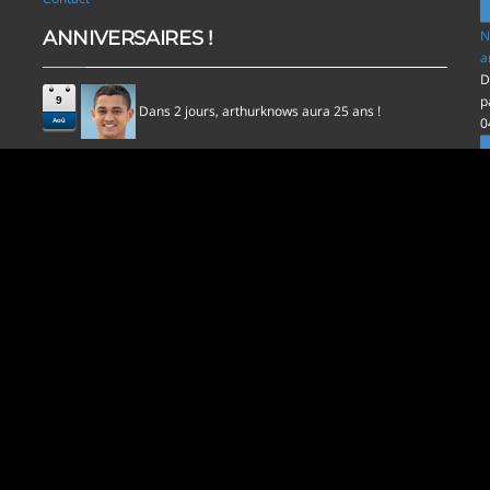
ANNIVERSAIRES !
N
a
D
p
9
Dans 2 jours,
aura 25 ans !
arthurknows
0
Aoû
l
D
p
0