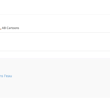
AB Cartoons
ns l'eau
Un coup dans l'eau