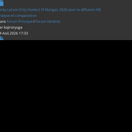
icky Larson (City Hunter) Vf Mangas 2026 pour la diffusion HD
nalyse et comparaison
ans
Forum Principal
/
Forum Général
ar
kojiroryuga
4 Aoû 2026 17:33
es film d'animations Japonais au cinéma
ans
Forum Principal
/
Actus (TV, vidéo, web)
ar
inu22
1 Aoû 2026 20:56