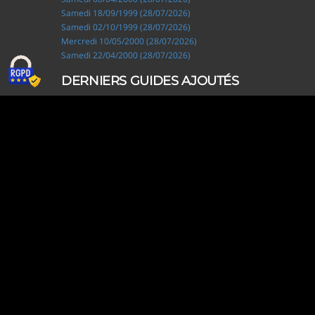
Samedi 18/09/1999 (28/07/2026)
Samedi 02/10/1999 (28/07/2026)
Mercredi 10/05/2000 (28/07/2026)
Samedi 22/04/2000 (28/07/2026)
DERNIERS GUIDES AJOUTÉS
Ripley, les aventuriers de l'étrange (28/07/2026)
Solo Camping for Two (19/07/2026)
Slow Loop (28/06/2026)
Tofffsy (21/06/2026)
Jackson Five (12/06/2026)
Lodoss, la légende du chevalier héroïque (08/06/2026)
Demon King Daimao (25/05/2026)
Mechanical Marie (24/04/2026)
Coppelion (02/04/2026)
Fukumenkei Noise (20/03/2026)
DERNIERS GUIDES MODIFIÉS
Ripley, les aventuriers de l'étrange (28/07/2026)