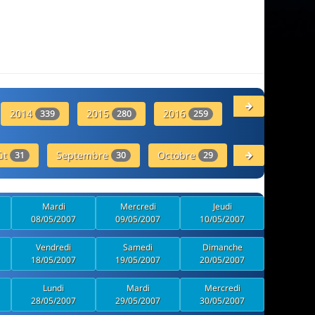
2014
2015
2016
2017
339
280
259
287
ût
Septembre
Octobre
Novembre
31
30
29
27
Mardi
Mercredi
Jeudi
08/05/2007
09/05/2007
10/05/2007
Vendredi
Samedi
Dimanche
18/05/2007
19/05/2007
20/05/2007
Lundi
Mardi
Mercredi
28/05/2007
29/05/2007
30/05/2007