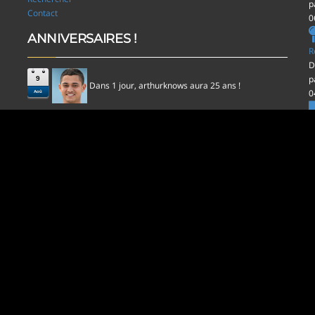
p
Contact
0
ANNIVERSAIRES !
R
D
p
9
Dans 1 jour,
aura 25 ans !
arthurknows
0
Aoû
l
D
p
0