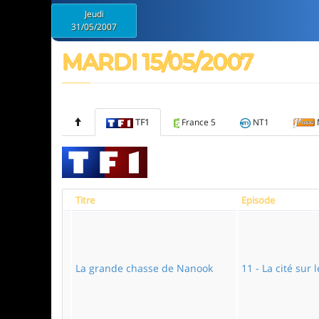
Jeudi
31/05/2007
MARDI 15/05/2007
TF1
France 5
NT1
Titre
Episode
La grande chasse de Nanook
11 - La cité sur 