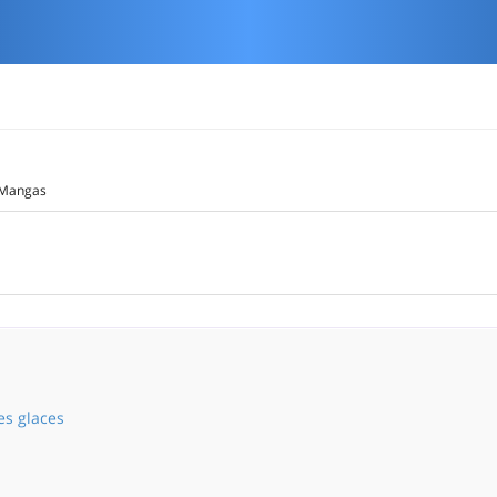
Mangas
les glaces
La cité sur les glaces