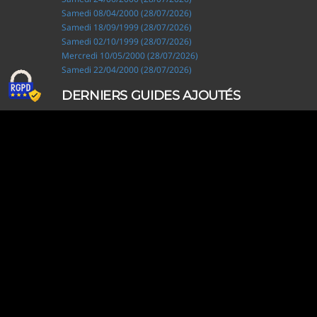
Samedi 08/04/2000 (28/07/2026)
Samedi 18/09/1999 (28/07/2026)
Samedi 02/10/1999 (28/07/2026)
Mercredi 10/05/2000 (28/07/2026)
Samedi 22/04/2000 (28/07/2026)
DERNIERS GUIDES AJOUTÉS
Ripley, les aventuriers de l'étrange (28/07/2026)
Solo Camping for Two (19/07/2026)
Slow Loop (28/06/2026)
Tofffsy (21/06/2026)
Jackson Five (12/06/2026)
Lodoss, la légende du chevalier héroïque (08/06/2026)
Demon King Daimao (25/05/2026)
Mechanical Marie (24/04/2026)
Coppelion (02/04/2026)
Fukumenkei Noise (20/03/2026)
DERNIERS GUIDES MODIFIÉS