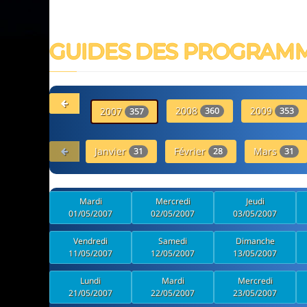
GUIDES DES PROGRAM
2008
2009
2007
360
353
357
Janvier
Février
Mars
31
28
31
Mardi
Mercredi
Jeudi
01/05/2007
02/05/2007
03/05/2007
Vendredi
Samedi
Dimanche
11/05/2007
12/05/2007
13/05/2007
Lundi
Mardi
Mercredi
21/05/2007
22/05/2007
23/05/2007