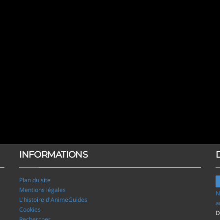
INFORMATIONS
Plan du site
Mentions légales
N
L'histoire d'AnimeGuides
a
Cookies
D
Rechercher