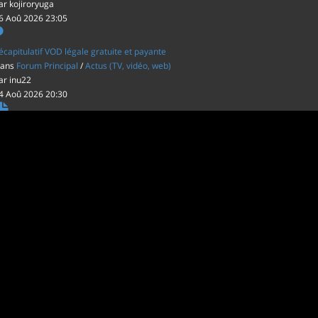
ar
kojiroryuga
6 Aoû 2026 23:05
écapitulatif VOD légale gratuite et payante
ans
Forum Principal
/
Actus (TV, vidéo, web)
ar
inu22
4 Aoû 2026 20:30
es film d'animations Japonais au cinéma
ans
Forum Principal
/
Actus (TV, vidéo, web)
ar
inu22
1 Aoû 2026 20:56