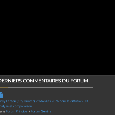
DERNIERS COMMENTAIRES DU FORUM
icky Larson (City Hunter) Vf Mangas 2026 pour la diffusion HD
nalyse et comparaison
ans
Forum Principal
/
Forum Général