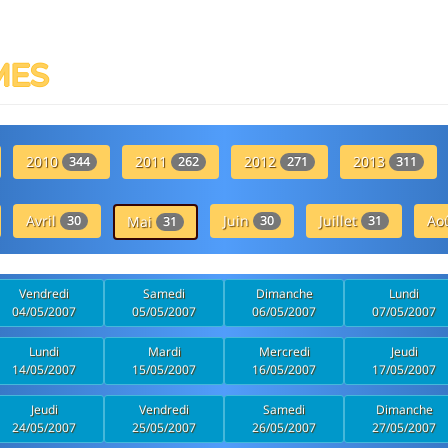
MES
2010
2011
2012
2013
344
262
271
311
Avril
Juin
Juillet
Ao
30
Mai
30
31
31
Vendredi
Samedi
Dimanche
Lundi
04/05/2007
05/05/2007
06/05/2007
07/05/2007
Lundi
Mardi
Mercredi
Jeudi
14/05/2007
15/05/2007
16/05/2007
17/05/2007
Jeudi
Vendredi
Samedi
Dimanche
24/05/2007
25/05/2007
26/05/2007
27/05/2007