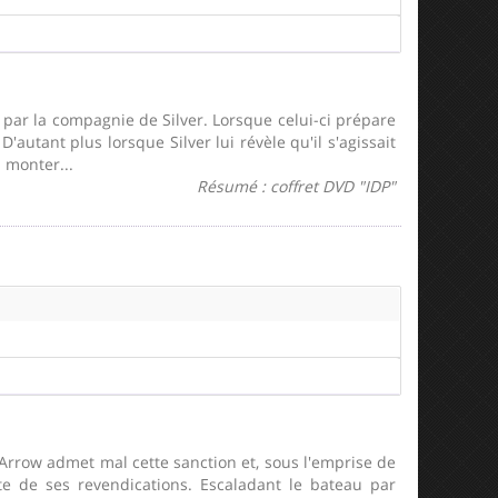
 par la compagnie de Silver. Lorsque celui-ci prépare
autant plus lorsque Silver lui révèle qu'il s'agissait
 monter...
Résumé : coffret DVD "IDP"
e Arrow admet mal cette sanction et, sous l'emprise de
te de ses revendications. Escaladant le bateau par