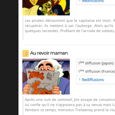
Rediffusions
Les pirates découvrent que le capitaine est mort. A
récupérer, ils mettent à sac l'auberge. Alors qu'il
quelques secondes. Profitant de l'arrivée de soldats,
Au revoir maman
5
ère
1
diffusion (Japon)
ère
1
diffusion (France
Rediffusions
Après une nuit de sommeil, Jim essaye de convaincre
lui confie qu'il ne s'opposera pas à sa venue mais l
Pendant ce temps, monsieur Trelawney prend la rout