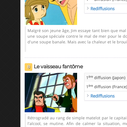
Rediffusions
Malgré son jeune âge, Jim essaye tant bien que mal 
une soupe spéciale contre le mal de mer pour le doct
d'une soupe banale. Mais avec la chaleur et le brouil
Le vaisseau fantôme
8
ère
1
diffusion (Japon)
ère
1
diffusion (France
Rediffusions
Rétrogradé au rang de simple matelot par le capitain
l'alcool, se mutine. Afin de calmer la situation