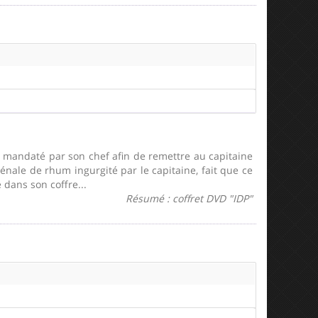
mandaté par son chef afin de remettre au capitaine
énale de rhum ingurgité par le capitaine, fait que ce
 dans son coffre...
Résumé : coffret DVD "IDP"