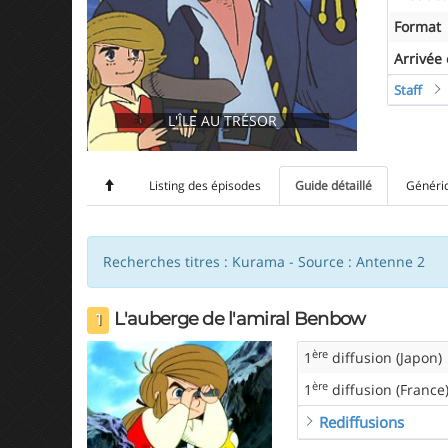
Format
Arrivée
Staff
L'ÎLE AU TRÉSOR
Listing des épisodes
Guide détaillé
Généri
Recherches titres : Kurama - Source : Antenne 2
L'auberge de l'amiral Benbow
1
ère
1
diffusion (Japon)
ère
1
diffusion (France
Rediffusions