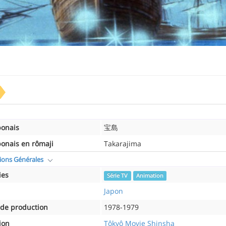
ponais
宝島
ponais en rômaji
Takarajima
ions Générales
ies
Série TV
Animation
Japon
de production
1978-1979
ion
Tôkyô Movie Shinsha