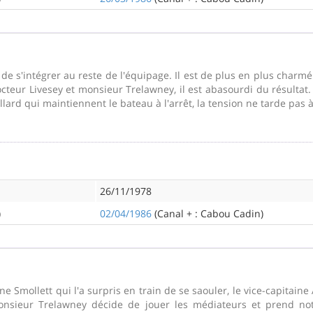
de s'intégrer au reste de l'équipage. Il est de plus en plus charmé
eur Livesey et monsieur Trelawney, il est abasourdi du résultat. D'
lard qui maintiennent le bateau à l'arrêt, la tension ne tarde pas à
26/11/1978
)
02/04/1986
(Canal + : Cabou Cadin)
e Smollett qui l'a surpris en train de se saouler, le vice-capitain
, monsieur Trelawney décide de jouer les médiateurs et prend no