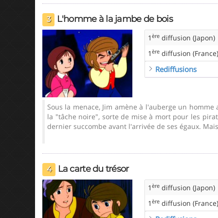
L'homme à la jambe de bois
3
ère
1
diffusion (Japon)
ère
1
diffusion (France
Rediffusions
Sous la menace, Jim amène à l'auberge un homme av
la "tâche noire", sorte de mise à mort pour les pir
dernier succombe avant l'arrivée de ses égaux. Mais 
La carte du trésor
4
ère
1
diffusion (Japon)
ère
1
diffusion (France