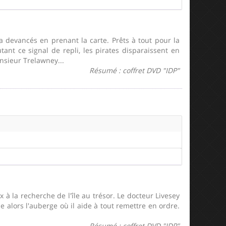
a devancés en prenant la carte. Prêts à tout pour la
tant ce signal de repli, les pirates disparaissent en
onsieur Trelawney...
Résumé : coffret DVD "IDP"
 la recherche de l'île au trésor. Le docteur Livesey
e alors l'auberge où il aide à tout remettre en ordre.
Résumé : coffret DVD "IDP"