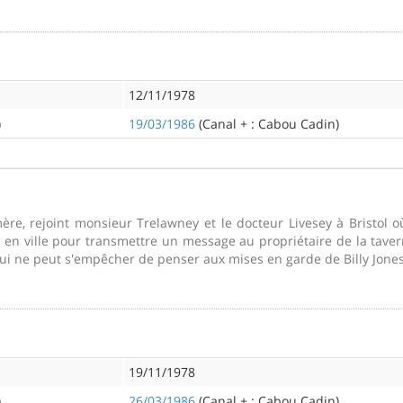
12/11/1978
)
19/03/1986
(Canal + : Cabou Cadin)
re, rejoint monsieur Trelawney et le docteur Livesey à Bristol où
re en ville pour transmettre un message au propriétaire de la taver
ui ne peut s'empêcher de penser aux mises en garde de Billy Jones
19/11/1978
)
26/03/1986
(Canal + : Cabou Cadin)