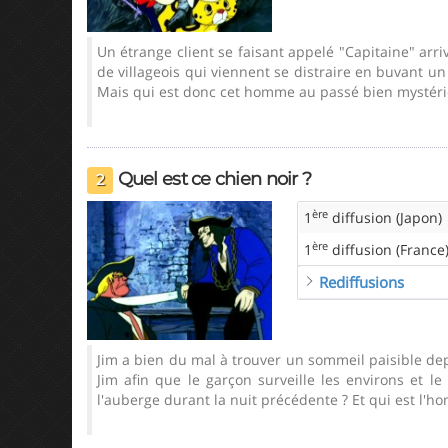
Un étrange client se faisant appelé "Capitaine" arr
de villageois qui viennent se distraire en buvant un 
Mais qui est donc cet homme au passé bien mystérieux
Quel est ce chien noir ?
2
ère
1
diffusion (Japon)
ère
1
diffusion (France
Rediffusions
Jim a bien du mal à trouver un sommeil paisible de
Jim afin que le garçon surveille les environs et le
l'auberge durant la nuit précédente ? Et qui est l'