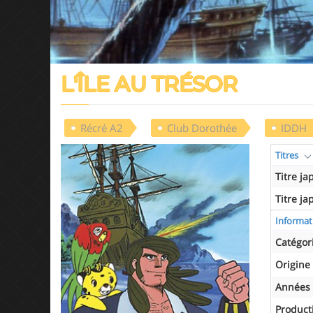
L'ÎLE AU TRÉSOR
Récré A2
Club Dorothée
IDDH
Titres
Titre ja
Titre ja
Informat
Catégor
Origine
Années 
Product