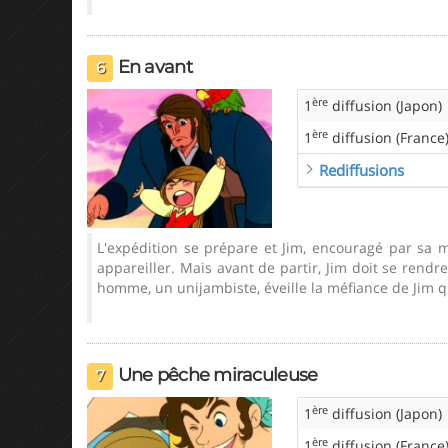
En avant
6
ère
1
diffusion (Japon)
ère
1
diffusion (France
Rediffusions
L'expédition se prépare et Jim, encouragé par sa mè
appareiller. Mais avant de partir, Jim doit se rend
homme, un unijambiste, éveille la méfiance de Jim q
Une pêche miraculeuse
7
ère
1
diffusion (Japon)
ère
1
diffusion (France