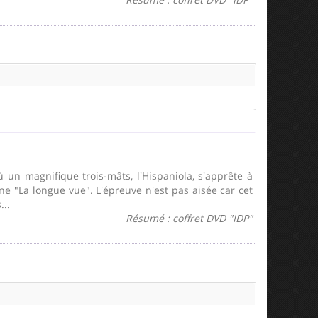
 un magnifique trois-mâts, l'Hispaniola, s'apprête à
ne "La longue vue". L'épreuve n'est pas aisée car cet
...
Résumé : coffret DVD "IDP"