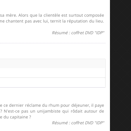
 sa mère. Alors que la clientèle est surtout composée
ne chantent pas avec lui, ternit la réputation du lieu.
Résumé : coffret DVD "IDP"
ue ce dernier réclame du rhum pour déjeuner, il paye
d ? N'est-ce pas un unijambiste qui rôdait autour de
e du capitaine ?
Résumé : coffret DVD "IDP"