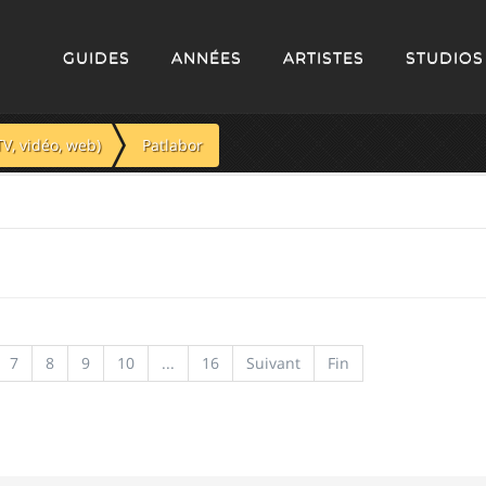
GUIDES
ANNÉES
ARTISTES
STUDIOS
TV, vidéo, web)
Patlabor
7
8
9
10
...
16
Suivant
Fin