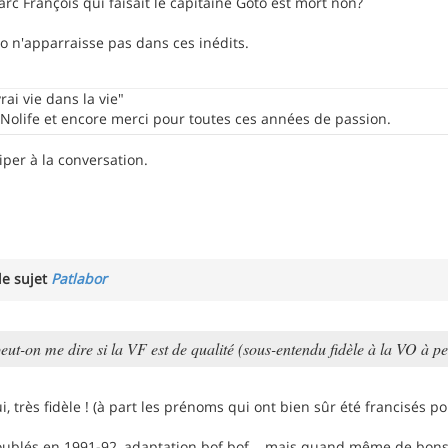
arc François qui faisait le capitaine Goto est mort non?
o n'apparraisse pas dans ces inédits.
vrai vie dans la vie"
olife et encore merci pour toutes ces années de passion.
iper à la conversation.
le sujet
Patlabor
peut-on me dire si la VF est de qualité (sous-entendu fidèle à la VO à p
ui, très fidèle ! (à part les prénoms qui ont bien sûr été francisés p
oublés en 1991-92, adaptation bof bof... mais quand même de bon