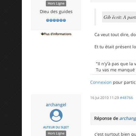
Hors Ligne
Dieu des guides
Gib écrit: A par
Plus d'informations
Ca veut tout dire, d
Et tu était présent 
"Il n'y'à pas que la 
Tu vas me manqué N
Connexion
pour partic
16 Jui 2010 11:29
#48766
archangel
Réponse de
archang
AUTEUR DU SUJET
Hors Ligne
c'est surtout bien qu