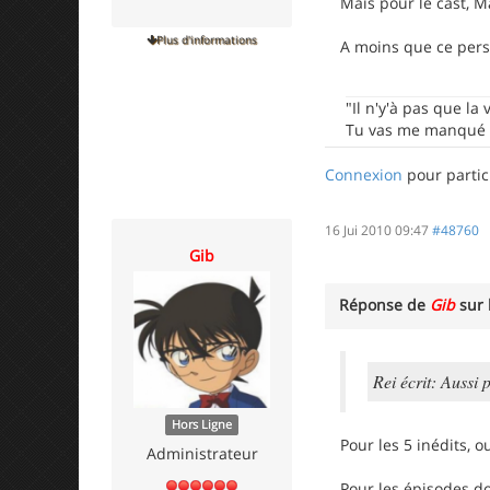
Mais pour le cast, M
Plus d'informations
A moins que ce pers
"Il n'y'à pas que la 
Tu vas me manqué N
Connexion
pour partic
16 Jui 2010 09:47
#48760
Gib
Réponse de
Gib
sur 
Rei écrit: Aussi 
Hors Ligne
Pour les 5 inédits, o
Administrateur
Pour les épisodes d