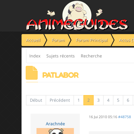
Panneau de gestion des cookies
Accueil
Forum
Forum Principal
Actus (
Index
Sujets récents
Recherche
PATLABOR
Début
Précédent
1
2
3
4
5
6
16 Jui 2010 05:16
#48758
Arachnée