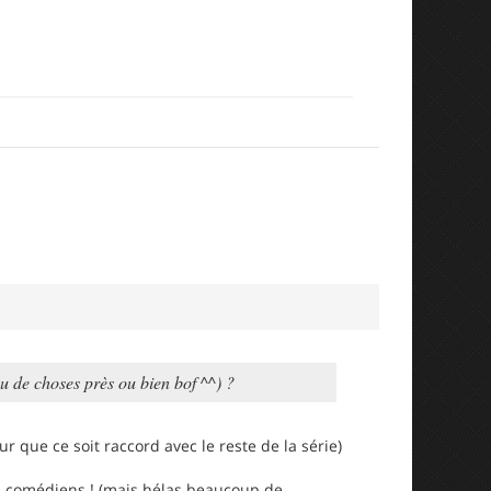
eu de choses près ou bien bof ^^) ?
our que ce soit raccord avec le reste de la série)
s comédiens ! (mais hélas beaucoup de