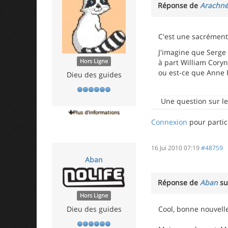
Réponse de
Arachn
C'est une sacrément 
J'imagine que Serge 
Hors Ligne
à part William Coryn
ou est-ce que Anne 
Dieu des guides
Une question sur l
Plus d'informations
Connexion
pour partic
16 Jui 2010 07:19
#48759
Aban
Réponse de
Aban
su
Hors Ligne
Dieu des guides
Cool, bonne nouvell