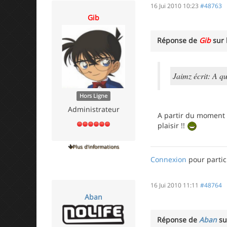
16 Jui 2010 10:23
#48763
Gib
Réponse de
Gib
sur 
Jaimz écrit: A qu
Hors Ligne
Administrateur
A partir du moment o
plaisir !!
Plus d'informations
Connexion
pour partic
16 Jui 2010 11:11
#48764
Aban
Réponse de
Aban
su