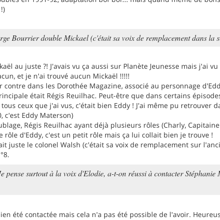
!)
rge Bourrier double Mickael (c'était sa voix de remplacement dans la s
kaël au juste ?! J'avais vu ça aussi sur Planète Jeunesse mais j'ai 
un, et je n'ai trouvé aucun Mickaël !!!!!
r contre dans les Dorothée Magazine, associé au personnage d'Eddy (
principale était Régis Reuilhac. Peut-être que dans certains épisode
r tous ceux que j'ai vus, c'était bien Eddy ! J'ai même pu retrouver
, c'est Eddy Materson)
lage, Régis Reuilhac ayant déjà plusieurs rôles (Charly, Capitaine
 rôle d'Eddy, c'est un petit rôle mais ça lui collait bien je trouve !
fait juste le colonel Walsh (c'était sa voix de remplacement sur l'anci
°8.
Je pense surtout à la voix d'Elodie, a-t-on réussi à contacter Stéphani
ien été contactée mais cela n'a pas été possible de l'avoir. Heur