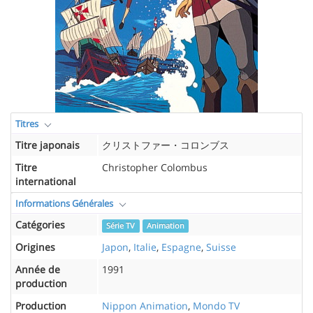
Titres
Titre japonais
クリストファー・コロンブス
Titre
Christopher Colombus
international
Informations Générales
Catégories
Série TV
Animation
Origines
Japon
,
Italie
,
Espagne
,
Suisse
Année de
1991
production
Production
Nippon Animation
,
Mondo TV