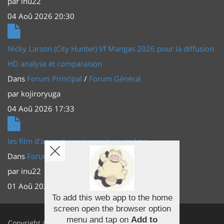
par
inu22
04 Aoû 2026 20:30
Nicky Larson (City Hunter) Vf Mangas 2026 pour la diffusion
HD analyse et comparaison
Dans
Forum Principal
/
Forum Général
par
kojiroryuga
04 Aoû 2026 17:33
les film d'animations Japonais au cinéma
Dans
Forum Principal
/
Actus (TV, vidéo, web)
par
inu22
01 Aoû 2026 20:56
To add this web app to the home
screen open the browser option
Facebook
menu and tap on
Add to
Copyright ©