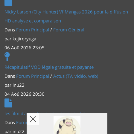
Nicky Larson (City Hunter) Vf Mangas 2026 pour la diffusion
HD analyse et comparaison
Dans
Forum Principal
/
Forum Général
par
kojiroryuga
06 Aoû 2026 23:05
Récapitulatif VOD légale gratuite et payante
Dans
Forum Principal
/
Actus (TV, vidéo, web)
par
inu22
04 Aoû 2026 20:30
les film d'animations Japonais au cinéma
Dans
Forum Principal
/
Actus (TV, vidéo, web)
par
inu22