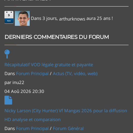
9
Dans 3 jours,
aura 25 ans !
arthurknows
Aoû
DERNIERS COMMENTAIRES DU FORUM
Récapitulatif VOD légale gratuite et payante
Dans
Forum Principal
/
Actus (TV, vidéo, web)
par
inu22
04 Aoû 2026 20:30
Nicky Larson (City Hunter) Vf Mangas 2026 pour la diffusion
HD analyse et comparaison
Dans
Forum Principal
/
Forum Général