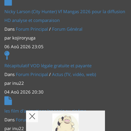
Nicky Larson (City Hunter) Vf Mangas 2026 pour la diffusion
HD analyse et comparaison
Dans
Forum Principal
/
Forum Général
par
kojiroryuga
06 Aoû 2026 23:05
Récapitulatif VOD légale gratuite et payante
Dans
Forum Principal
/
Actus (TV, vidéo, web)
par
inu22
04 Aoû 2026 20:30
les film d'animations Japonais au cinéma
Dans
Forum Principal
/
Actus (TV, vidéo, web)
par
inu22