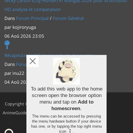
Nicky Larson (City Hunter) Vf Mangas 2026 pour la diffusion
HD analyse et comparaison
Dans
Forum Principal
/
Forum Général
par
kojiroryuga
06 Aoû 2026 23:05
Récapitulatif VOD légale gratuite et payante
Dans
Forum Principal
/
Actus (TV, vidéo, web)
par
inu22
04 Aoû 2026 20:30
To add this web app to the home
screen open the browser option
Facebook
menu and tap on
Add to
Copyright ©
homescreen
.
Youtube
AnimeGuides
The menu can be accessed by pressing
Twitter
the menu hardware button if your device
has one, or by tapping the top right menu
icon
.