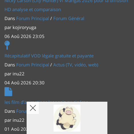
Nicky Larson (City Hunter) Vf Mangas 2026 pour la diffusion
HD analyse et comparaison
Dans
Forum Principal
/
Forum Général
par
kojiroryuga
06 Aoû 2026 23:05
Récapitulatif VOD légale gratuite et payante
Dans
Forum Principal
/
Actus (TV, vidéo, web)
par
inu22
04 Aoû 2026 20:30
les film d'animations Japonais au cinéma
Dans
Forum Principal
/
Actus (TV, vidéo, web)
par
inu22
01 Aoû 2026 20:56