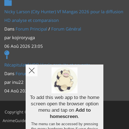
Nicky Larson (City Hunter) Vf Mangas 2026 pour la diffusion
HD analyse et comparaison
Dans
Forum Principal
/
Forum Général
par
kojiroryuga
06 Aoû 2026 23:05
Récapitulatif VOD légale gratuite et payante
Dans
Forum Principal
/
Actus (TV, vidéo, web)
par
inu22
04 Aoû 2026 20:30
To add this web app to the home
screen open the browser option
Facebook
menu and tap on
Add to
Copyright ©
homescreen
.
Youtube
AnimeGuides
The menu can be accessed by pressing
the menu hardware button if your device