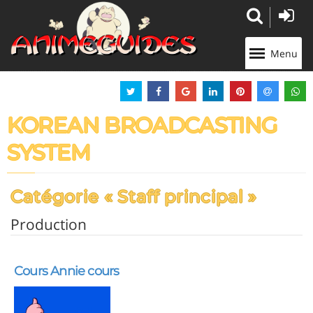
Panneau de gestion des cookies
Menu
KOREAN BROADCASTING
SYSTEM
Catégorie « Staff principal »
Production
Cours Annie cours