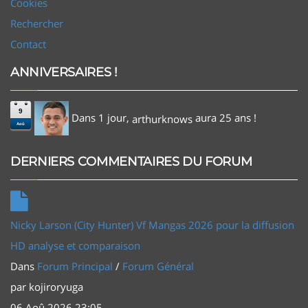
Cookies
Rechercher
Contact
ANNIVERSAIRES !
9
Dans 1 jour,
aura 25 ans !
arthurknows
Aoû
DERNIERS COMMENTAIRES DU FORUM
Nicky Larson (City Hunter) Vf Mangas 2026 pour la diffusion
HD analyse et comparaison
Dans
Forum Principal
/
Forum Général
par
kojiroryuga
06 Aoû 2026 23:05