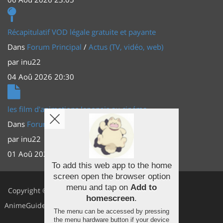
Récapitulatif VOD légale gratuite et payante
Dans
Forum Principal
/
Actus (TV, vidéo, web)
par
inu22
04 Aoû 2026 20:30
les film d'animations Japonais au cinéma
Dans
Forum Principal
/
Actus (TV, vidéo, web)
par
inu22
01 Aoû 2026 20:56
To add this web app to the home
screen open the browser option
Facebook
menu and tap on
Add to
Copyright ©
homescreen
.
Youtube
AnimeGuides
The menu can be accessed by pressing
Twitter
the menu hardware button if your device