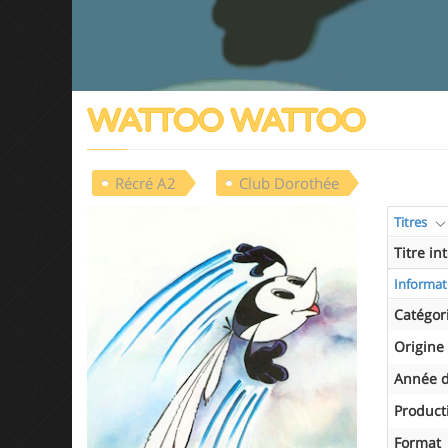
WATTOO WATTOO
Récré A2
Club Dorothée
Titres
Titre in
Informat
Catégor
Origine
Année d
Product
Format