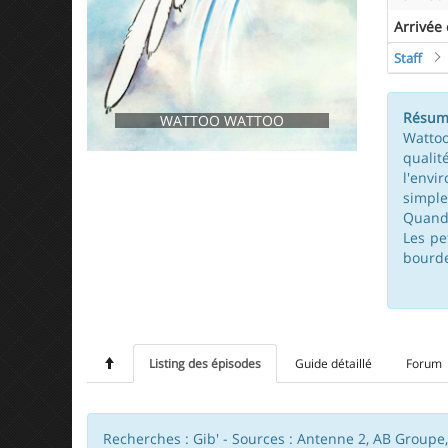
Arrivée
Staff
Résum
WATTOO WATTOO
Wattoo
qualit
l'envi
simple
Quand 
Les pe
bourde
Listing des épisodes
Guide détaillé
Forum
Recherches : Gib' - Sources : Antenne 2, AB Groupe