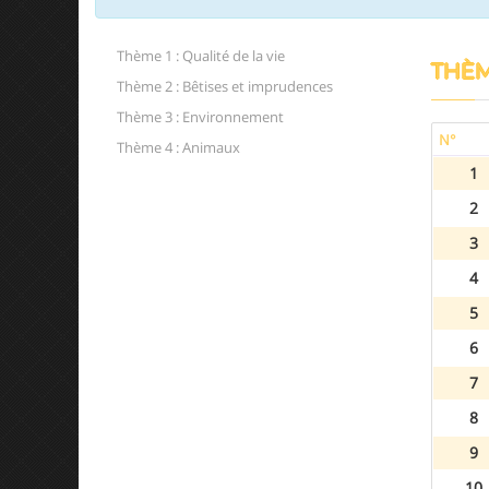
Thème 1 : Qualité de la vie
THÈME
Thème 2 : Bêtises et imprudences
Thème 3 : Environnement
N°
Thème 4 : Animaux
1
2
3
4
5
6
7
8
9
10