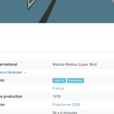
ternational
Wattoo Wattoo Super Bird
ions Générales
ies
Série TV
Animation
France
e production
1978
ion
Plateforme 2000
56 x 6 minutes