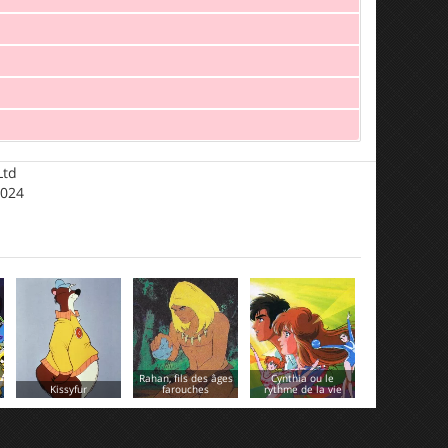
Ltd
2024
Rahan, fils des âges
Cynthia ou le
farouches
rythme de la vie
Bomber X
Le petit che