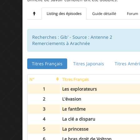
Listing des épisodes
Guide détaillé
Forum
Recherches : Gib' - Source : Antenne 2
Remerciements à Arachnée
Titres Français
Titres Japonais
Titres Amér
N°
Titres Français
1
Les explorateurs
2
L'évasion
3
Le fantôme
4
La clé a disparu
5
La princesse
6
Le bras droit de Voltron