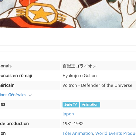
ponais
百獣王ゴライオン
ponais en rômaji
Hyakujû ô Golion
méricain
Voltron - Defender of the Universe
ions Générales
ies
Série TV
Animation
Japon
de production
1981-1982
ion
Tôei Animation
,
World Events Produ