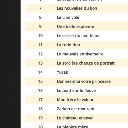
7
Les nouvelles du lion
8
Le Lion volé
9
Une belle espionne
10
Le secret du lion blanc
11
La reddition
12
Le mauvais anniversaire
13
La sorcière change de portrait
14
Yurak
15
Donnez-moi votre princesse
16
Le pont sur le fleuve
17
Mon frère le voleur
18
Zarkon est mourant
19
Le château enseveli
20
La planète mère