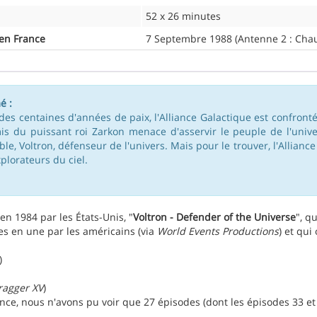
52 x 26 minutes
 en France
7 Septembre 1988 (Antenne 2 : Chau
é :
des centaines d'années de paix, l'Alliance Galactique est confronté
s du puissant roi Zarkon menace d'asservir le peuple de l'univer
ible, Voltron, défenseur de l'univers. Mais pour le trouver, l'Allian
xplorateurs du ciel.
en 1984 par les États-Unis, "
Voltron - Defender of the Universe
", q
s en une par les américains (via
World Events Productions
) et qui
)
ragger XV
)
nce, nous n'avons pu voir que 27 épisodes (dont les épisodes 33 