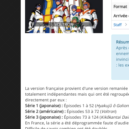
Format
Arrivée
VOLTRON
Staff
Résum
Après 
ennemi
invinc
: les e
La version française provient d'une version remaniée 
totalement indépendantes mais qui ont été regroupée
directement par eux :
Série 1 (japonaise) :
Épisodes 1 à 52 (
Hyakujû ô Golion
Série 2 (américaine) :
Épisodes 53 à 72 (
Voltron
)
Série 3 (japonaise) :
Épisodes 73 à 124 (
Kikôkantai Dai
En France, la série a été déprogrammée faute d'audie
Difficile de savoir combien ont été doublés.