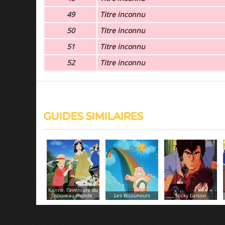
49
Titre inconnu
50
Titre inconnu
51
Titre inconnu
52
Titre inconnu
GUIDES SIMILAIRES
Les Bisounours
Nicky Larson
Gwendoline