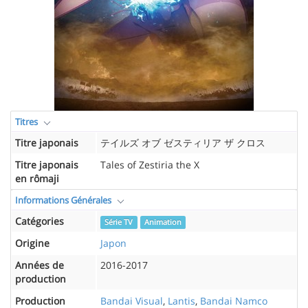
Titres
Titre japonais
テイルズ オブ ゼスティリア ザ クロス
Titre japonais
Tales of Zestiria the X
en rômaji
Informations Générales
Catégories
Série TV
Animation
Origine
Japon
Années de
2016-2017
production
Production
Bandai Visual
,
Lantis
,
Bandai Namco