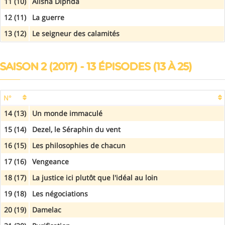
11 (10)
Alisha Diphda
12 (11)
La guerre
13 (12)
Le seigneur des calamités
SAISON 2 (2017) - 13 ÉPISODES (13 À 25)
N°
14 (13)
Un monde immaculé
15 (14)
Dezel, le Séraphin du vent
16 (15)
Les philosophies de chacun
17 (16)
Vengeance
18 (17)
La justice ici plutôt que l'idéal au loin
19 (18)
Les négociations
20 (19)
Damelac