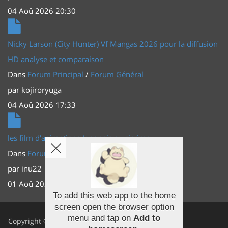
04 Aoû 2026 20:30
Nicky Larson (City Hunter) Vf Mangas 2026 pour la diffusion
HD analyse et comparaison
Dans
Forum Principal
/
Forum Général
par
kojiroryuga
04 Aoû 2026 17:33
les film d'animations Japonais au cinéma
Dans
Forum Principal
/
Actus (TV, vidéo, web)
par
inu22
01 Aoû 2026 20:56
To add this web app to the home
screen open the browser option
Facebook
menu and tap on
Add to
Copyright ©