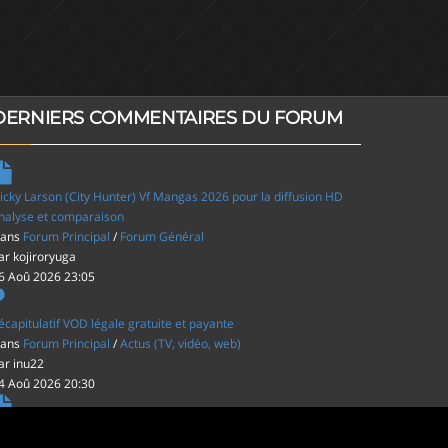
DERNIERS COMMENTAIRES DU FORUM
icky Larson (City Hunter) Vf Mangas 2026 pour la diffusion HD
nalyse et comparaison
ans
Forum Principal
/
Forum Général
ar
kojiroryuga
6 Aoû 2026 23:05
écapitulatif VOD légale gratuite et payante
ans
Forum Principal
/
Actus (TV, vidéo, web)
ar
inu22
4 Aoû 2026 20:30
es film d'animations Japonais au cinéma