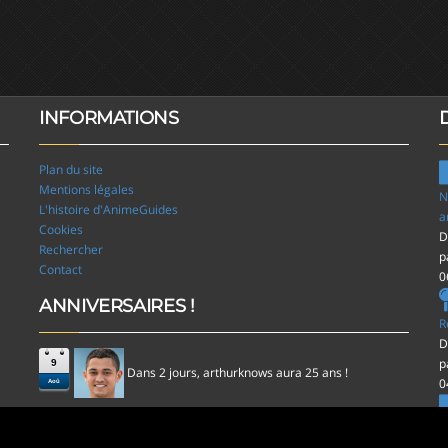
INFORMATIONS
Plan du site
Mentions légales
N
L'histoire d'AnimeGuides
a
Cookies
D
Rechercher
p
Contact
0
ANNIVERSAIRES !
R
D
p
9
Dans 2 jours,
aura 25 ans !
arthurknows
0
Aoû
l