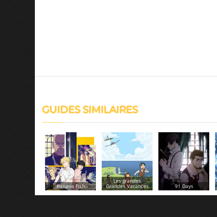
GUIDES SIMILAIRES
Les grandes
Grandes Vacances
91 Days
Sound! Euphonium 2