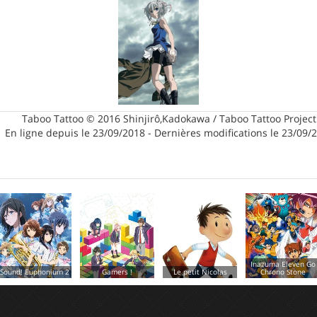
Taboo Tattoo © 2016 Shinjirô,Kadokawa / Taboo Tattoo Project
En ligne depuis le 23/09/2018 - Dernières modifications le 23/09/
Inazuma Eleven Go
Saint Seiya - Saintia
Gamers !
Le petit Nicolas
Chrono Stone
Sho