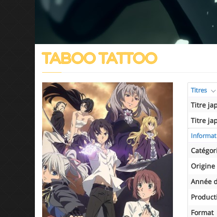
TABOO TATTOO
Titres
Titre ja
Titre ja
Informat
Catégor
Origine
Année d
Product
Format