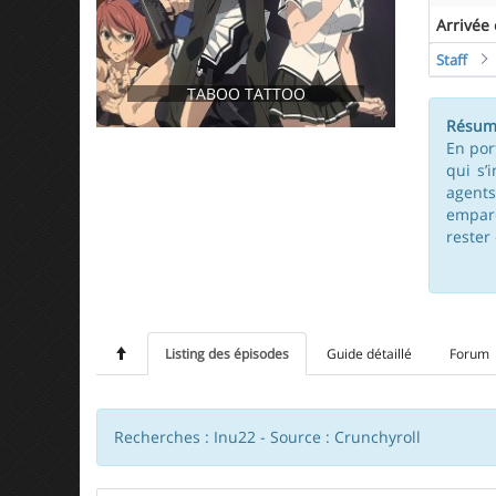
Arrivée
Staff
TABOO TATTOO
Résum
En por
qui s’
agents
empare
rester 
Listing des épisodes
Guide détaillé
Forum
Recherches : Inu22 - Source : Crunchyroll