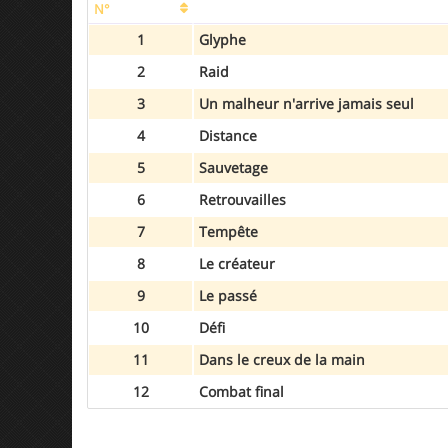
N°
1
Glyphe
2
Raid
3
Un malheur n'arrive jamais seul
4
Distance
5
Sauvetage
6
Retrouvailles
7
Tempête
8
Le créateur
9
Le passé
10
Défi
11
Dans le creux de la main
12
Combat final