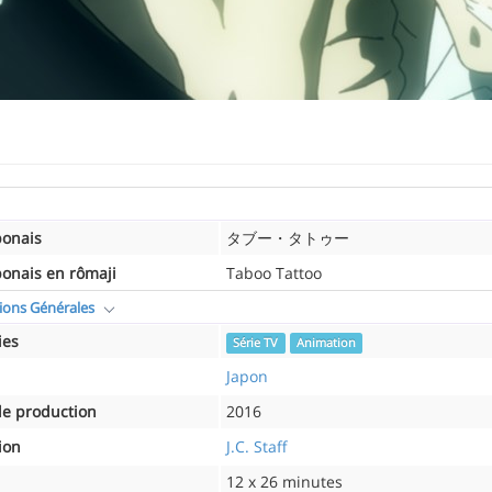
ponais
タブー・タトゥー
ponais en rômaji
Taboo Tattoo
ions Générales
ies
Série TV
Animation
Japon
e production
2016
ion
J.C. Staff
12 x 26 minutes