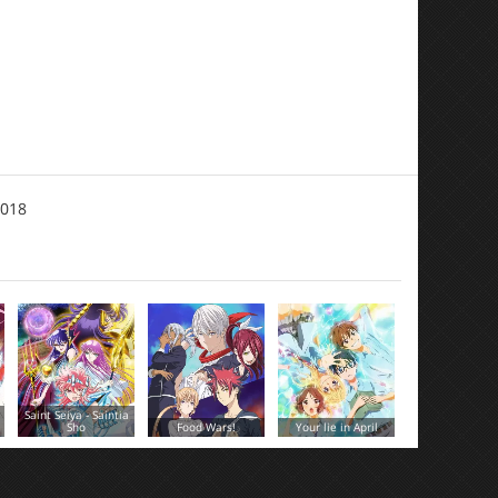
2018
Food Wars!
Your lie in April
Free!
Inazuma Eleve