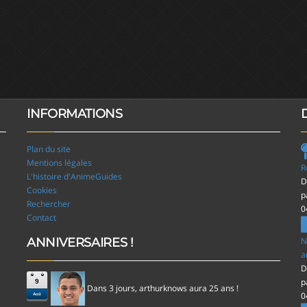
INFORMATIONS
Plan du site
Mentions légales
R
L'histoire d'AnimeGuides
D
Cookies
p
Rechercher
0
Contact
ANNIVERSAIRES !
N
a
D
p
9
Dans 3 jours,
aura 25 ans !
arthurknows
0
Aoû