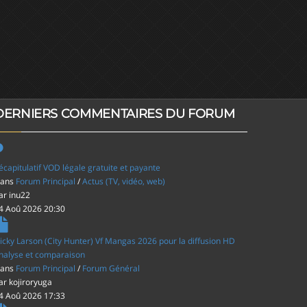
DERNIERS COMMENTAIRES DU FORUM
écapitulatif VOD légale gratuite et payante
ans
Forum Principal
/
Actus (TV, vidéo, web)
ar
inu22
4 Aoû 2026 20:30
icky Larson (City Hunter) Vf Mangas 2026 pour la diffusion HD
nalyse et comparaison
ans
Forum Principal
/
Forum Général
ar
kojiroryuga
4 Aoû 2026 17:33