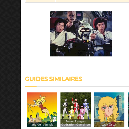
GUIDES SIMILAIRES
Power Rangers
Opération Overdrive
Lady Oscar
Tarzan