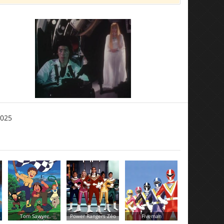
2025
Power Rangers Zéo
Fiveman
Pinocchio
Tchaou et Gr