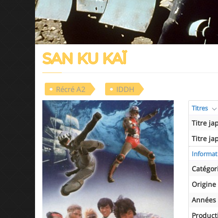
SAN KU KAÏ
Récré A2
IDDH
Titres
Titre ja
Titre ja
Informat
Catégor
Origine
Années 
Product