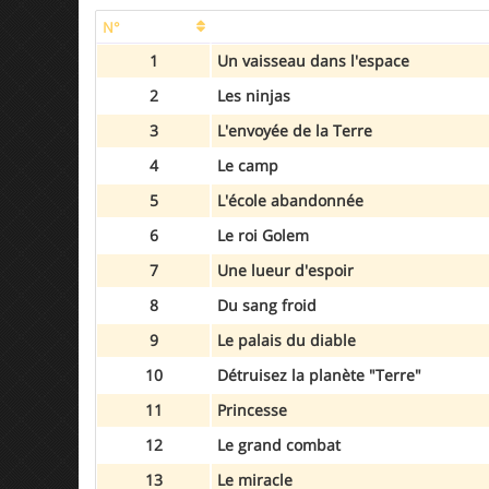
N°
1
Un vaisseau dans l'espace
2
Les ninjas
3
L'envoyée de la Terre
4
Le camp
5
L'école abandonnée
6
Le roi Golem
7
Une lueur d'espoir
8
Du sang froid
9
Le palais du diable
10
Détruisez la planète "Terre"
11
Princesse
12
Le grand combat
13
Le miracle