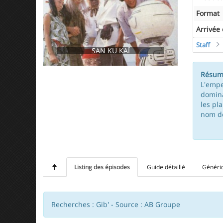
Format
Arrivée
Staff
SAN KU KAÏ
Résum
L'empe
domina
les pl
nom de
Listing des épisodes
Guide détaillé
Généri
Recherches : Gib' - Source : AB Groupe