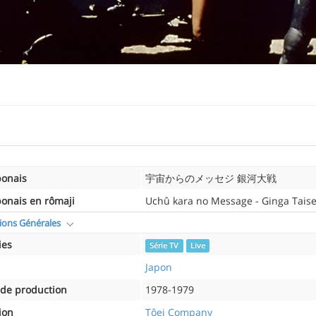
ponais
宇宙からのメッセジ 銀河大戦
ponais en rômaji
Uchû kara no Message - Ginga Tais
ions Générales
ies
Série TV
Live
Japon
de production
1978-1979
ion
Tôei Company