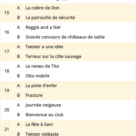
A
La colère de Don
15
B
La patrouille de sécurité
A
Reggie and a Net
16
B
Grands concours de châteaux de sable
A
Twister a une idée
17
B
Terreur sur la côte sauvage
A
Le neveu de Tito
18
B
Otto mobile
A
La piste d'enfer
19
B
Fracture
A
Journée neigeuse
20
B
Bienvenue au club
A
La fête à Sam
21
B
Twister vidéaste