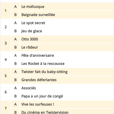
A
Le mollusque
1
B
Baignade surveillée
A
Le spot secret
2
B
Jeu de glace
A
Otto 3000
3
B
Le rôdeur
A
Fête d'anniversaire
4
B
Les Rocket à la rescousse
A
Twister fait du baby-sitting
5
B
Grandes déferlantes
A
Associés
6
B
Papa a un jour de congé
A
Vive les surfeuses !
7
B
Du cinéma en Twistervision