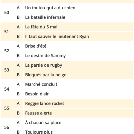
A
Un toutou qui a du chien
50
B
La bataille infernale
A
La fête du 5 mai
51
B
Il faut sauver le lieutenant Ryan
A
Brise d'été
52
B
Le destin de Sammy
A
La partie de rugby
53
B
Bloqués par la neige
A
Marché conclu !
54
B
Besoin d'air
A
Reggie lance rocket
55
B
Fausse alerte
A
À chacun sa place
56
B
Toujours plus