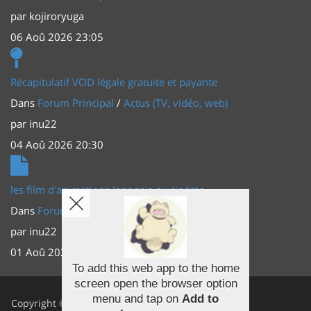
par
kojiroryuga
06 Aoû 2026 23:05
Récapitulatif VOD légale gratuite et payante
Dans
Forum Principal
/
Actus (TV, vidéo, web)
par
inu22
04 Aoû 2026 20:30
les film d'animations Japonais au cinéma
Dans
Forum Principal
/
Actus (TV, vidéo, web)
par
inu22
01 Aoû 2026 20:56
To add this web app to the home
screen open the browser option
Facebook
menu and tap on
Add to
Copyright ©