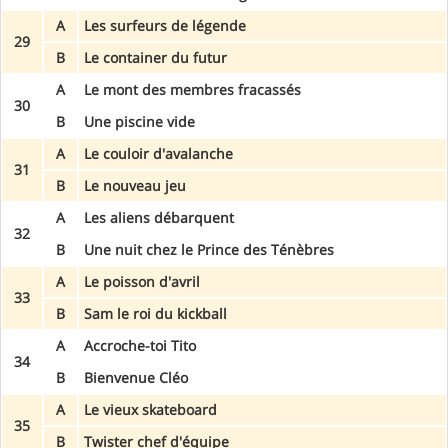
A
Les surfeurs de légende
29
B
Le container du futur
A
Le mont des membres fracassés
30
B
Une piscine vide
A
Le couloir d'avalanche
31
B
Le nouveau jeu
A
Les aliens débarquent
32
B
Une nuit chez le Prince des Ténèbres
A
Le poisson d'avril
33
B
Sam le roi du kickball
A
Accroche-toi Tito
34
B
Bienvenue Cléo
A
Le vieux skateboard
35
B
Twister chef d'équipe