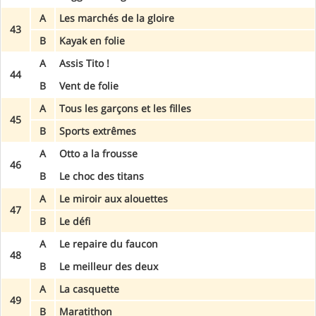
A
Les marchés de la gloire
43
B
Kayak en folie
A
Assis Tito !
44
B
Vent de folie
A
Tous les garçons et les filles
45
B
Sports extrêmes
A
Otto a la frousse
46
B
Le choc des titans
A
Le miroir aux alouettes
47
B
Le défi
A
Le repaire du faucon
48
B
Le meilleur des deux
A
La casquette
49
B
Maratithon