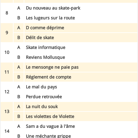
A
Du nouveau au skate-park
8
B
Les lugeurs sur la route
A
D comme déprime
9
B
Délit de skate
A
Skate informatique
10
B
Reviens Mollusque
A
Le mensonge ne paie pas
11
B
Réglement de compte
A
Le mal du pays
12
B
Perdue retrouvée
A
La nuit du souk
13
B
Les violettes de Violette
A
Sam a du vague à l'âme
14
B
Une méchante grippe