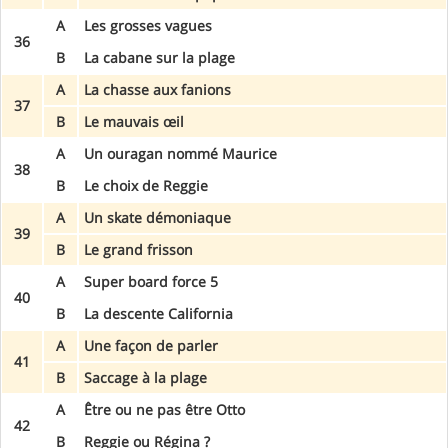
A
Les grosses vagues
36
B
La cabane sur la plage
A
La chasse aux fanions
37
B
Le mauvais œil
A
Un ouragan nommé Maurice
38
B
Le choix de Reggie
A
Un skate démoniaque
39
B
Le grand frisson
A
Super board force 5
40
B
La descente California
A
Une façon de parler
41
B
Saccage à la plage
A
Être ou ne pas être Otto
42
B
Reggie ou Régina ?