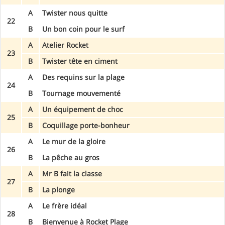
A
Twister nous quitte
22
B
Un bon coin pour le surf
A
Atelier Rocket
23
B
Twister tête en ciment
A
Des requins sur la plage
24
B
Tournage mouvementé
A
Un équipement de choc
25
B
Coquillage porte-bonheur
A
Le mur de la gloire
26
B
La pêche au gros
A
Mr B fait la classe
27
B
La plonge
A
Le frère idéal
28
B
Bienvenue à Rocket Plage