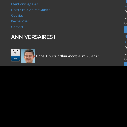
Mentions légales
R
L'histoire d'AnimeGuides
D
Cookies
p
Rechercher
0
Contact
ANNIVERSAIRES !
N
a
D
p
9
Dans 3 jours,
aura 25 ans !
arthurknows
0
Aoû
l
D
p
0