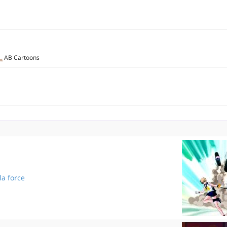
AB Cartoons
 la force
L'union fait la force