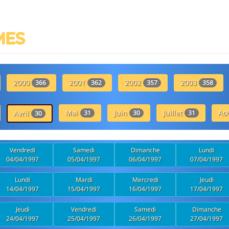
MES
2000
2001
2002
2003
366
362
357
358
Mai
Juin
Juillet
Ao
Avril
31
30
31
30
Vendredi
Samedi
Dimanche
Lundi
04/04/1997
05/04/1997
06/04/1997
07/04/1997
Lundi
Mardi
Mercredi
Jeudi
14/04/1997
15/04/1997
16/04/1997
17/04/1997
Jeudi
Vendredi
Samedi
Dimanche
24/04/1997
25/04/1997
26/04/1997
27/04/1997