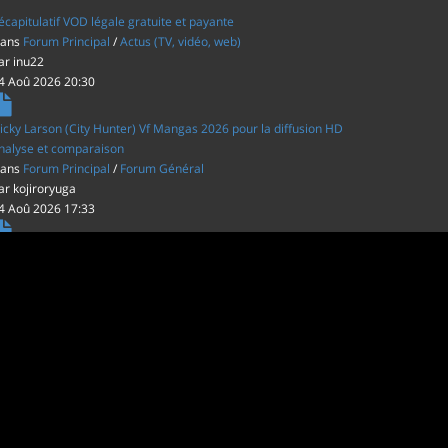
écapitulatif VOD légale gratuite et payante
ans
Forum Principal
/
Actus (TV, vidéo, web)
ar
inu22
4 Aoû 2026 20:30
icky Larson (City Hunter) Vf Mangas 2026 pour la diffusion HD
nalyse et comparaison
ans
Forum Principal
/
Forum Général
ar
kojiroryuga
4 Aoû 2026 17:33
es film d'animations Japonais au cinéma
ans
Forum Principal
/
Actus (TV, vidéo, web)
ar
inu22
1 Aoû 2026 20:56