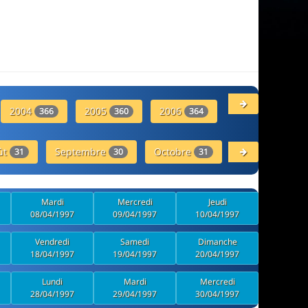
2004
2005
2006
2007
366
360
364
357
ût
Septembre
Octobre
Novembre
31
30
31
30
Mardi
Mercredi
Jeudi
08/04/1997
09/04/1997
10/04/1997
Vendredi
Samedi
Dimanche
18/04/1997
19/04/1997
20/04/1997
Lundi
Mardi
Mercredi
28/04/1997
29/04/1997
30/04/1997