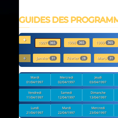
GUIDES DES PROGRAM
1998
1999
1997
365
365
365
Janvier
Février
Mars
31
28
31
Mardi
Mercredi
Jeudi
01/04/1997
02/04/1997
03/04/1997
Vendredi
Samedi
Dimanche
11/04/1997
12/04/1997
13/04/1997
Lundi
Mardi
Mercredi
21/04/1997
22/04/1997
23/04/1997