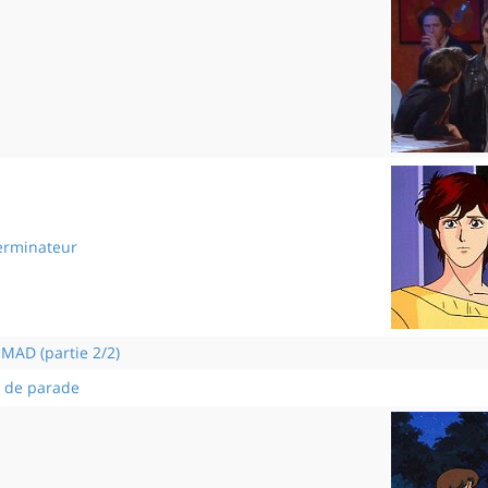
Désordres
terminateur
L'ange exterminateur
 MAD (partie 2/2)
s de parade