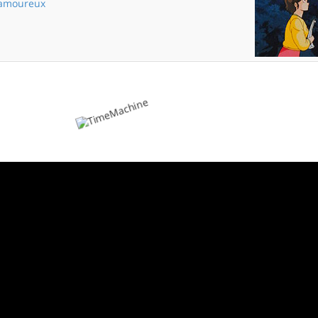
 amoureux
Labyrinthe amoureux