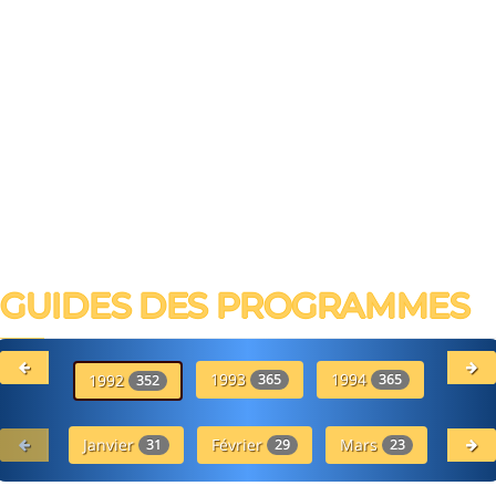
GUIDES DES PROGRAMMES
1993
1994
19
1992
365
365
352
Janvier
Février
Mars
Avr
31
29
23