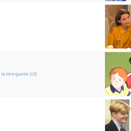
n
Réparation
le titre (partie 2/2)
En route vers le titre
e