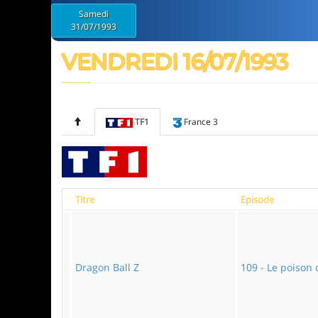
Samedi
31/07/1993
VENDREDI 16/07/1993
TF1
France 3
Titre
Episode
Dragon Ball Z
109 - Le poison 