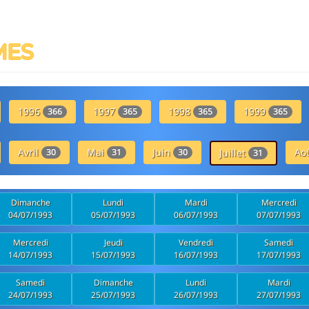
MES
1996
1997
1998
1999
366
365
365
365
Avril
Mai
Juin
Ao
30
31
30
Juillet
31
Dimanche
Lundi
Mardi
Mercredi
04/07/1993
05/07/1993
06/07/1993
07/07/1993
Mercredi
Jeudi
Vendredi
Samedi
14/07/1993
15/07/1993
16/07/1993
17/07/1993
Samedi
Dimanche
Lundi
Mardi
24/07/1993
25/07/1993
26/07/1993
27/07/1993