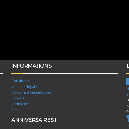
INFORMATIONS
Plan du site
Mentions légales
N
L'histoire d'AnimeGuides
a
Cookies
D
Rechercher
p
Contact
0
ANNIVERSAIRES !
R