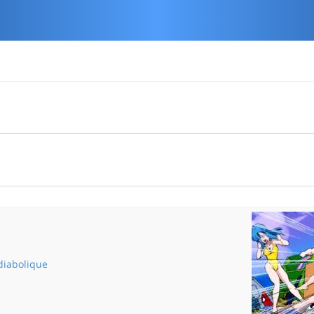
diabolique
Le poison diabolique