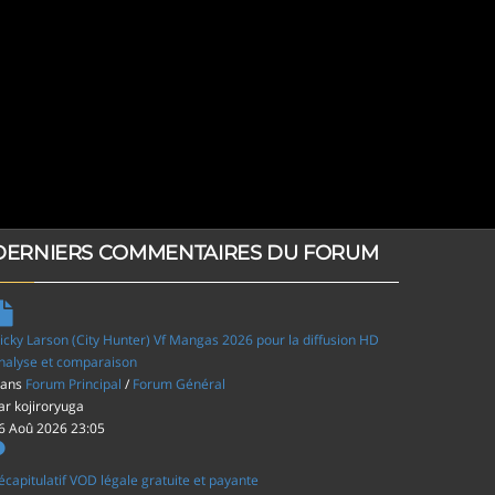
DERNIERS COMMENTAIRES DU FORUM
icky Larson (City Hunter) Vf Mangas 2026 pour la diffusion HD
nalyse et comparaison
ans
Forum Principal
/
Forum Général
ar
kojiroryuga
6 Aoû 2026 23:05
écapitulatif VOD légale gratuite et payante