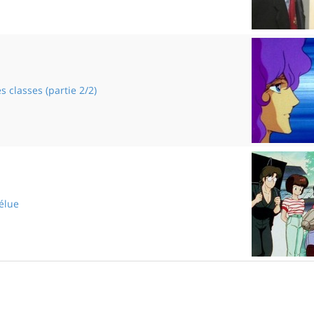
Le jumelage
s classes (partie 2/2)
La rentrée des classes
élue
L'heureuse élue