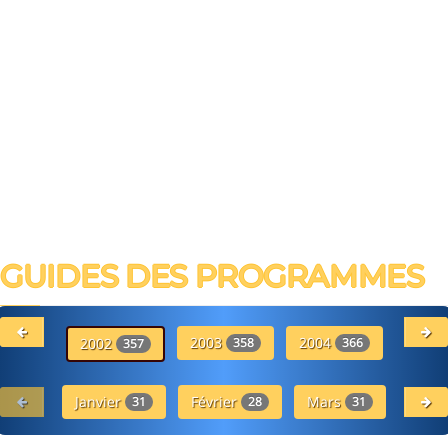
GUIDES DES PROGRAMMES
2003
2004
20
2002
358
366
357
Janvier
Février
Mars
Avr
31
28
31