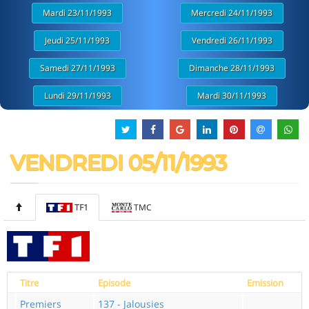
Mardi 23/11/1993
Mercredi 24/11/1993
Jeudi 25/11/1993
Vendredi 26/11/1993
Samedi 27/11/1993
Dimanche 28/11/1993
Lundi 29/11/1993
Mardi 30/11/1993
VENDREDI 05/11/1993
TF1
TMC
Titre
Episode
Emission
Premiers
137 - Jalousies