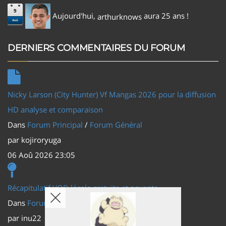
9
Aujourd'hui,
aura 25 ans !
arthurknows
Aoû
DERNIERS COMMENTAIRES DU FORUM
Nicky Larson (City Hunter) Vf Mangas 2026 pour la diffusion
HD analyse et comparaison
Dans
Forum Principal
/
Forum Général
par
kojiroryuga
06 Aoû 2026 23:05
Récapitulatif VOD légale gratuite et payante
Dans
Forum Principal
/
Actus (TV, vidéo, web)
par
inu22