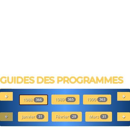
GUIDES DES PROGRAMMES
1989
1990
19
1988
365
363
366
Janvier
Février
Mars
Avr
31
29
31