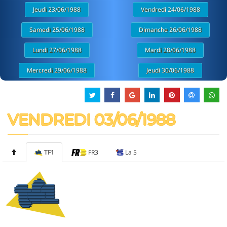
Jeudi 23/06/1988
Vendredi 24/06/1988
Samedi 25/06/1988
Dimanche 26/06/1988
Lundi 27/06/1988
Mardi 28/06/1988
Mercredi 29/06/1988
Jeudi 30/06/1988
VENDREDI 03/06/1988
TF1
FR3
La 5