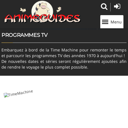
Panneau de gestion des cookies
Menu
PROGRAMMES TV
Embarquez à bord de la Time Machine pour remonter le temps
et parcourir les programmes TV des années 1970 à aujourd'hui !
De nouvelles dates et séries seront régulièrement ajoutées afin
de rendre le voyage le plus complet possible.