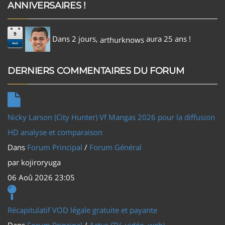
ANNIVERSAIRES !
9
Dans 2 jours,
aura 25 ans !
arthurknows
Aoû
DERNIERS COMMENTAIRES DU FORUM
Nicky Larson (City Hunter) Vf Mangas 2026 pour la diffusion
HD analyse et comparaison
Dans
Forum Principal
/
Forum Général
par
kojiroryuga
06 Aoû 2026 23:05
Récapitulatif VOD légale gratuite et payante
Dans
Forum Principal
/
Actus (TV, vidéo, web)