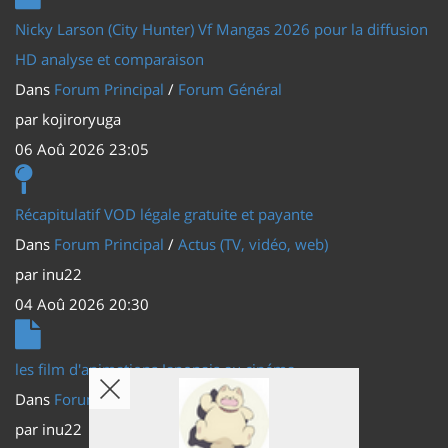
Nicky Larson (City Hunter) Vf Mangas 2026 pour la diffusion
HD analyse et comparaison
Dans
Forum Principal
/
Forum Général
par
kojiroryuga
06 Aoû 2026 23:05
Récapitulatif VOD légale gratuite et payante
Dans
Forum Principal
/
Actus (TV, vidéo, web)
par
inu22
04 Aoû 2026 20:30
les film d'animations Japonais au cinéma
Dans
Forum Principal
/
Actus (TV, vidéo, web)
par
inu22