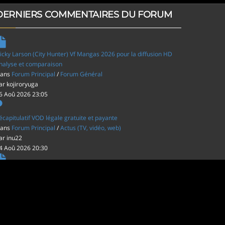
DERNIERS COMMENTAIRES DU FORUM
icky Larson (City Hunter) Vf Mangas 2026 pour la diffusion HD
nalyse et comparaison
ans
Forum Principal
/
Forum Général
ar
kojiroryuga
6 Aoû 2026 23:05
écapitulatif VOD légale gratuite et payante
ans
Forum Principal
/
Actus (TV, vidéo, web)
ar
inu22
4 Aoû 2026 20:30
es film d'animations Japonais au cinéma
ans
Forum Principal
/
Actus (TV, vidéo, web)
ar
inu22
1 Aoû 2026 20:56