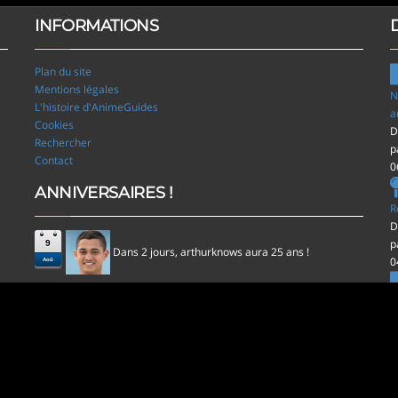
INFORMATIONS
Plan du site
Mentions légales
N
L'histoire d'AnimeGuides
a
Cookies
D
Rechercher
p
Contact
0
ANNIVERSAIRES !
R
D
p
9
Dans 2 jours,
aura 25 ans !
arthurknows
0
Aoû
l
D
p
0