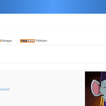
Mangas
Télétoon
évasion
La grande évasion