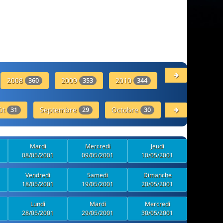
2008
2009
2010
2011
360
353
344
262
ût
Septembre
Octobre
Novembre
31
29
30
30
Mardi
Mercredi
Jeudi
08/05/2001
09/05/2001
10/05/2001
Vendredi
Samedi
Dimanche
18/05/2001
19/05/2001
20/05/2001
Lundi
Mardi
Mercredi
28/05/2001
29/05/2001
30/05/2001