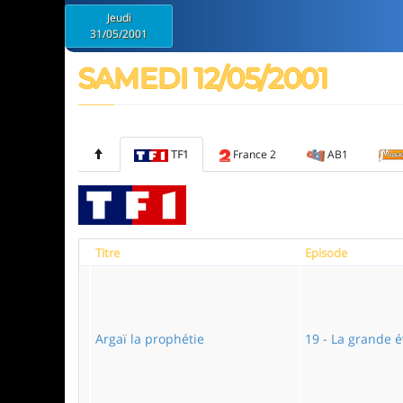
Jeudi
31/05/2001
SAMEDI 12/05/2001
TF1
France 2
AB1
Titre
Episode
Argaï la prophétie
19 - La grande 