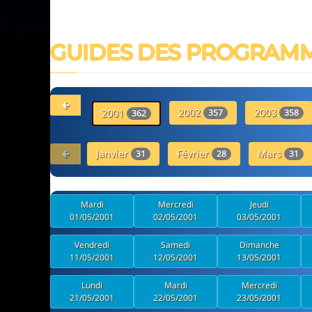
GUIDES DES PROGRAM
2002
2003
2001
357
358
362
Janvier
Février
Mars
31
28
31
Mardi
Mercredi
Jeudi
01/05/2001
02/05/2001
03/05/2001
Vendredi
Samedi
Dimanche
11/05/2001
12/05/2001
13/05/2001
Lundi
Mardi
Mercredi
21/05/2001
22/05/2001
23/05/2001