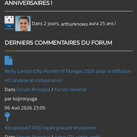
ANNIVERSAIRES !
9
Dans 2 jours,
aura 25 ans !
arthurknows
Aoû
DERNIERS COMMENTAIRES DU FORUM
Nicky Larson (City Hunter) Vf Mangas 2026 pour la diffusion
HD analyse et comparaison
Dans
Forum Principal
/
Forum Général
par
kojiroryuga
06 Aoû 2026 23:05
Récapitulatif VOD légale gratuite et payante
Dans
Forum Principal
/
Actus (TV, vidéo, web)